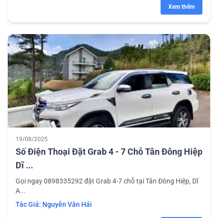
Xem thêm
19/08/2025
Số Điện Thoại Đặt Grab 4 - 7 Chỗ Tân Đông Hiệp
Dĩ ...
Gọi ngay 0898335292 đặt Grab 4-7 chỗ tại Tân Đông Hiệp, Dĩ
A...
Tác Giả:
Nguyễn Văn Hải