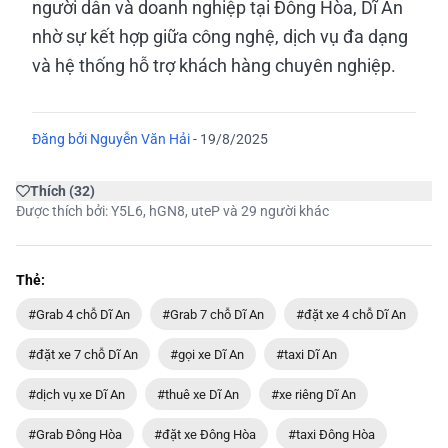
người dân và doanh nghiệp tại Đông Hòa, Dĩ An
nhờ sự kết hợp giữa công nghệ, dịch vụ đa dạng
và hệ thống hỗ trợ khách hàng chuyên nghiệp.
Đăng bởi
Nguyễn Văn Hải
-
19/8/2025
Thích
(
32
)
Được thích bởi:
Y5L6
,
hGN8
,
uteP
và 29 người khác
Thẻ:
#Grab 4 chỗ Dĩ An
#Grab 7 chỗ Dĩ An
#đặt xe 4 chỗ Dĩ An
#đặt xe 7 chỗ Dĩ An
#gọi xe Dĩ An
#taxi Dĩ An
#dịch vụ xe Dĩ An
#thuê xe Dĩ An
#xe riêng Dĩ An
#Grab Đông Hòa
#đặt xe Đông Hòa
#taxi Đông Hòa