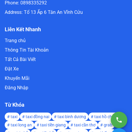
Phone:
0898335292
Address:
Tổ 13 Ấp 6 Tân An Vĩnh Cửu
Liên Kết Nhanh
Trang chủ
Thông Tin Tài Khoản
Tất Cả Bài Viết
Đặt Xe
Khuyến Mãi
Đăng Nhập
Từ Khóa
#
taxi
#
taxi đồng nai
#
taxi bình dương
#
taxi hồ chí minh
#
taxi long an
#
taxi tiền giang
#
taxi cần thơ
#
grab