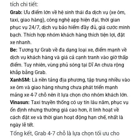
tích chi tiết:
Grab:
Ưu điểm lớn về hệ sinh thái đa dịch vụ (xe ôm,
taxi, giao hàng), công nghệ app hiện đại, thời gian
phục vụ 24/7, dịch vụ bảo hiểm đầy đủ, giá cước minh
bạch. Thích hợp nhóm khách hàng thích tiện lợi, đặt
xe nhanh.
Be:
Tương tự Grab về đa dạng loại xe, điểm mạnh về
dịch vụ khách hàng và giá cả cạnh tranh vào giờ thấp
điểm. Tuy nhiên, vùng phủ sóng tại Dĩ An chưa rộng
khắp bằng Grab.
XanhSM:
Là nền tảng địa phương, tập trung nhiều vào
xe ôm và giao hàng nhưng chưa phát triển mạnh
mảng xe 4-7 chỗ nên ít lựa chọn cho nhóm khách lớn.
Vinasun:
Taxi truyền thống có uy tín lâu năm, phục vụ
ổn định nhưng thường giá cao hơn, ít linh hoạt về
cách đặt xe và thời gian hoạt động hạn chế, nhất là
ngày lễ tết.
Tổng kết, Grab 4-7 chỗ là lựa chọn tối ưu cho