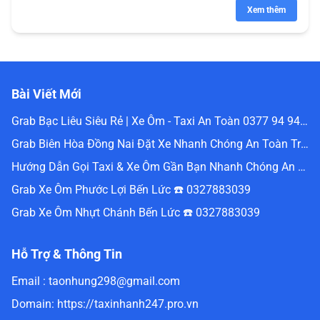
Xem thêm
Bài Viết Mới
Grab Bạc Liêu Siêu Rẻ | Xe Ôm - Taxi An Toàn 0377 94 94 94
Grab Biên Hòa Đồng Nai Đặt Xe Nhanh Chóng An Toàn Trực Tuyến 0336488240
Hướng Dẫn Gọi Taxi & Xe Ôm Gần Bạn Nhanh Chóng An Toàn Nhất Website Đặt Grab Miền Nam 0336488240
Grab Xe Ôm Phước Lợi Bến Lức ☎️ 0327883039
Grab Xe Ôm Nhựt Chánh Bến Lức ☎️ 0327883039
Hỗ Trợ & Thông Tin
Email :
taonhung298@gmail.com
Domain:
https://taxinhanh247.pro.vn