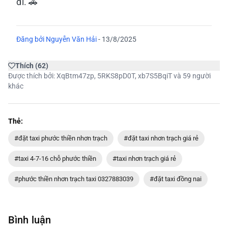
đi. 🚗
Đăng bởi
Nguyễn Văn Hải
-
13/8/2025
Thích
(
62
)
Được thích bởi:
XqBtm47zp
,
5RKS8pD0T
,
xb7S5BqiT
và 59 người
khác
Thẻ:
#đặt taxi phước thiền nhơn trạch
#đặt taxi nhơn trạch giá rẻ
#taxi 4-7-16 chỗ phước thiền
#taxi nhơn trạch giá rẻ
#phước thiền nhơn trạch taxi 0327883039
#đặt taxi đồng nai
Bình luận