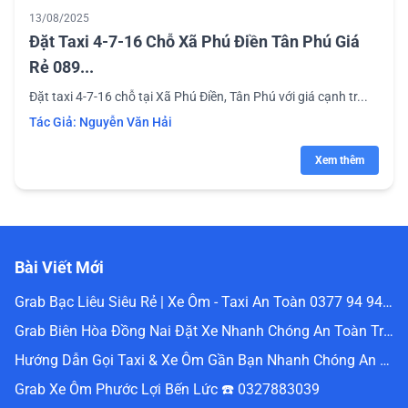
13/08/2025
Đặt Taxi 4-7-16 Chỗ Xã Phú Điền Tân Phú Giá
Rẻ 089...
Đặt taxi 4-7-16 chỗ tại Xã Phú Điền, Tân Phú với giá cạnh tr...
Tác Giả:
Nguyễn Văn Hải
Xem thêm
Bài Viết Mới
Grab Bạc Liêu Siêu Rẻ | Xe Ôm - Taxi An Toàn 0377 94 94 94
Grab Biên Hòa Đồng Nai Đặt Xe Nhanh Chóng An Toàn Trực Tuyến 0336488240
Hướng Dẫn Gọi Taxi & Xe Ôm Gần Bạn Nhanh Chóng An Toàn Nhất Website Đặt Grab Miền Nam 0336488240
Grab Xe Ôm Phước Lợi Bến Lức ☎️ 0327883039