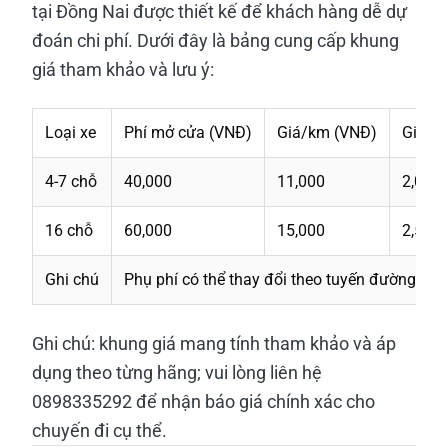
tại Đồng Nai được thiết kế để khách hàng dễ dự
đoán chi phí. Dưới đây là bảng cung cấp khung
giá tham khảo và lưu ý:
Loại xe
Phí mở cửa (VNĐ)
Giá/km (VNĐ)
Giờ c
4-7 chỗ
40,000
11,000
2,000
16 chỗ
60,000
15,000
2,500
Ghi chú
Phụ phí có thể thay đổi theo tuyến đường và 
Ghi chú: khung giá mang tính tham khảo và áp
dụng theo từng hãng; vui lòng liên hệ
0898335292 để nhận báo giá chính xác cho
chuyến đi cụ thể.