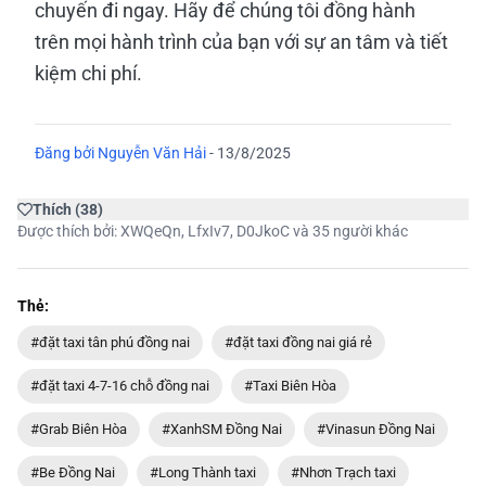
chuyến đi ngay. Hãy để chúng tôi đồng hành
trên mọi hành trình của bạn với sự an tâm và tiết
kiệm chi phí.
Đăng bởi
Nguyễn Văn Hải
-
13/8/2025
Thích
(
38
)
Được thích bởi:
XWQeQn
,
LfxIv7
,
D0JkoC
và 35 người khác
Thẻ:
#đặt taxi tân phú đồng nai
#đặt taxi đồng nai giá rẻ
#đặt taxi 4-7-16 chỗ đồng nai
#Taxi Biên Hòa
#Grab Biên Hòa
#XanhSM Đồng Nai
#Vinasun Đồng Nai
#Be Đồng Nai
#Long Thành taxi
#Nhơn Trạch taxi