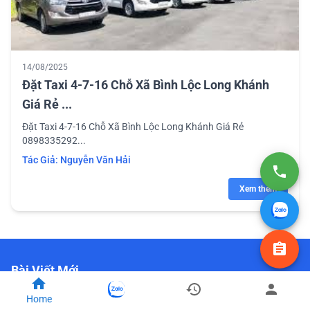
14/08/2025
Đặt Taxi 4-7-16 Chỗ Xã Bình Lộc Long Khánh
Giá Rẻ ...
Đặt Taxi 4-7-16 Chỗ Xã Bình Lộc Long Khánh Giá Rẻ
0898335292...
Tác Giả:
Nguyễn Văn Hải
Xem thêm
Bài Viết Mới
Grab Bạc Liêu Siêu Rẻ | Xe Ôm - Taxi An Toàn 0377 94 94 94
Home