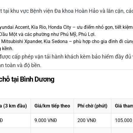
t tại khu vực Bệnh viện Đa khoa Hoàn Hảo và lân cận, các 
undai Accent, Kia Rio, Honda City – ưu điểm nhỏ gọn, tiết kiệm 
 Dầu Một và các phường như Phú Mỹ, Phú Lợi.
 Mitsubishi Xpander, Kia Sedona – phù hợp cho gia đình đi cùn
g kềnh.
 được cấp phép vận tải hành khách kèm bảo hiểm đầy đủ
n toàn và độ bền.
 chỗ tại Bình Dương
a (3 km đầu)
Giá/km tiếp theo
Phí chờ (phút)
Giá tham
NĐ
9.000 VNĐ
200 VNĐ
105.000