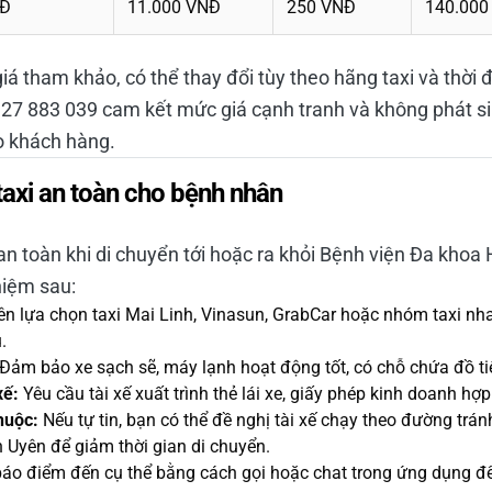
NĐ
11.000 VNĐ
250 VNĐ
140.000
giá tham khảo, có thể thay đổi tùy theo hãng taxi và thời 
0327 883 039 cam kết mức giá cạnh tranh và không phát si
o khách hàng.
axi an toàn cho bệnh nhân
n toàn khi di chuyển tới hoặc ra khỏi Bệnh viện Đa khoa
hiệm sau:
ên lựa chọn taxi Mai Linh, Vinasun, GrabCar hoặc nhóm taxi 
.
Đảm bảo xe sạch sẽ, máy lạnh hoạt động tốt, có chỗ chứa đồ tiệ
xế:
Yêu cầu tài xế xuất trình thẻ lái xe, giấy phép kinh doanh hợp
huộc:
Nếu tự tin, bạn có thể đề nghị tài xế chạy theo đường trá
 Uyên để giảm thời gian di chuyển.
o điểm đến cụ thể bằng cách gọi hoặc chat trong ứng dụng để