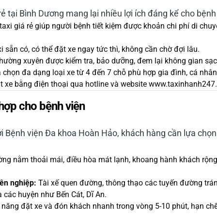
 rẻ tại Bình Dương mang lại nhiều lợi ích đáng kể cho bện
taxi giá rẻ giúp người bệnh tiết kiệm được khoản chi phí di chuy
i sẵn có, có thể đặt xe ngay tức thì, không cần chờ đợi lâu.
hường xuyên được kiểm tra, bảo dưỡng, đem lại không gian sạc
chọn đa dạng loại xe từ 4 đến 7 chỗ phù hợp gia đình, cá nhâ
t xe bằng điện thoại qua hotline và website www.taxinhanh247.
hợp cho bệnh viện
ới Bệnh viện Đa khoa Hoàn Hảo, khách hàng cần lựa chọn 
ng nằm thoải mái, điều hòa mát lạnh, khoang hành khách rộng 
yên nghiệp:
Tài xế quen đường, thông thạo các tuyến đường trán
 các huyện như Bến Cát, Dĩ An.
năng đặt xe và đón khách nhanh trong vòng 5-10 phút, hạn chế 