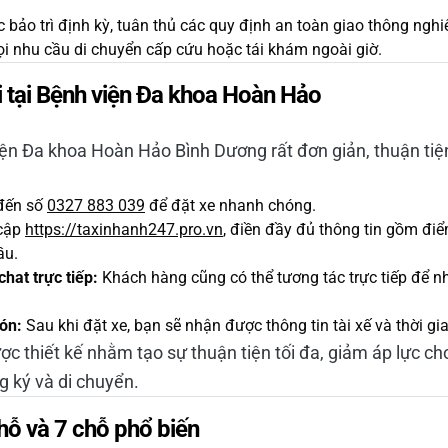
bảo trì định kỳ, tuân thủ các quy định an toàn giao thông ngh
 nhu cầu di chuyển cấp cứu hoặc tái khám ngoài giờ.
i tại Bệnh viện Đa khoa Hoàn Hảo
viện Đa khoa Hoàn Hảo Bình Dương rất đơn giản, thuận ti
đến số
0327 883 039
để đặt xe nhanh chóng.
cập
https://taxinhanh247.pro.vn
, điền đầy đủ thông tin gồm điể
ầu.
hat trực tiếp:
Khách hàng cũng có thể tương tác trực tiếp để n
ón:
Sau khi đặt xe, bạn sẽ nhận được thông tin tài xế và thời gia
c thiết kế nhằm tạo sự thuận tiện tối đa, giảm áp lực c
g ký và di chuyển.
chỗ và 7 chỗ phổ biến