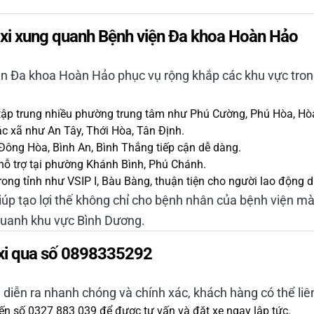
axi xung quanh Bệnh viện Đa khoa Hoàn Hảo
viện Đa khoa Hoàn Hảo phục vụ rộng khắp các khu vực tro
ập trung nhiều phường trung tâm như Phú Cường, Phú Hòa, Hò
c xã như An Tây, Thới Hòa, Tân Định.
Đông Hòa, Bình An, Bình Thắng tiếp cận dễ dàng.
 hỗ trợ tại phường Khánh Bình, Phú Chánh.
rong tỉnh như VSIP I, Bàu Bàng, thuận tiện cho người lao động
iúp tạo lợi thế không chỉ cho bệnh nhân của bệnh viện m
uanh khu vực Bình Dương.
axi qua số 0898335292
diễn ra nhanh chóng và chính xác, khách hàng có thể liê
ến số
0327 883 039
để được tư vấn và đặt xe ngay lập tức.