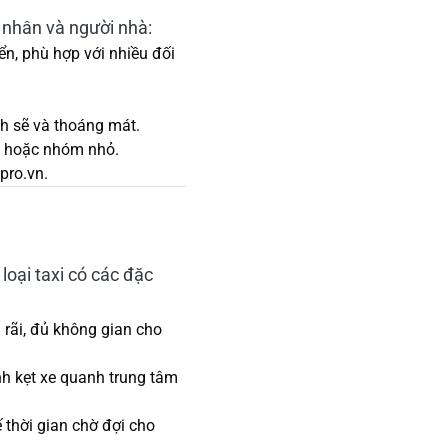
h nhân và người nhà:
ển, phù hợp với nhiều đối
h sẽ và thoáng mát.
n hoặc nhóm nhỏ.
pro.vn.
loại taxi có các đặc
rãi, đủ không gian cho
h kẹt xe quanh trung tâm
thời gian chờ đợi cho