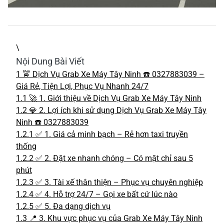
\
Nội Dung Bài Viết
1
🚖 Dịch Vụ Grab Xe Máy Tây Ninh ☎️ 0327883039 –
Giá Rẻ, Tiện Lợi, Phục Vụ Nhanh 24/7
1.1
🚀 1. Giới thiệu về Dịch Vụ Grab Xe Máy Tây Ninh
1.2
💎 2. Lợi ích khi sử dụng Dịch Vụ Grab Xe Máy Tây
Ninh ☎️ 0327883039
1.2.1
✅ 1. Giá cả minh bạch – Rẻ hơn taxi truyền
thống
1.2.2
✅ 2. Đặt xe nhanh chóng – Có mặt chỉ sau 5
phút
1.2.3
✅ 3. Tài xế thân thiện – Phục vụ chuyên nghiệp
1.2.4
✅ 4. Hỗ trợ 24/7 – Gọi xe bất cứ lúc nào
1.2.5
✅ 5. Đa dạng dịch vụ
1.3
📍 3. Khu vực phục vụ của Grab Xe Máy Tây Ninh