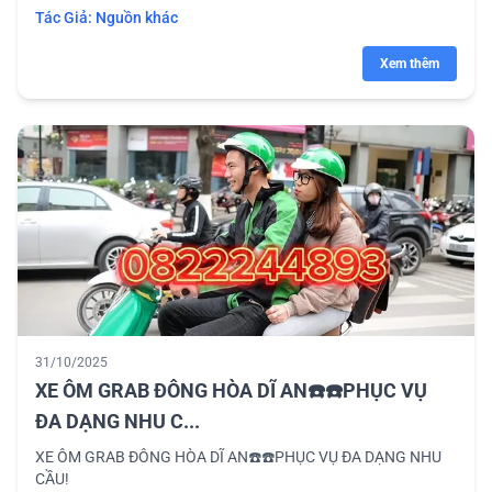
Tác Giả:
Nguồn khác
Xem thêm
31/10/2025
XE ÔM GRAB ĐÔNG HÒA DĨ AN☎️☎️PHỤC VỤ
ĐA DẠNG NHU C...
XE ÔM GRAB ĐÔNG HÒA DĨ AN☎️☎️PHỤC VỤ ĐA DẠNG NHU
CẦU!