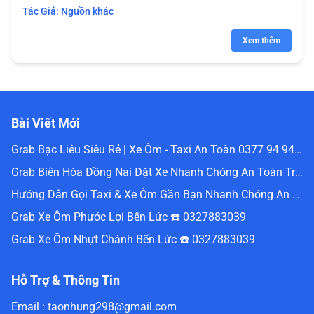
Tác Giả:
Nguồn khác
Xem thêm
Bài Viết Mới
Grab Bạc Liêu Siêu Rẻ | Xe Ôm - Taxi An Toàn 0377 94 94 94
Grab Biên Hòa Đồng Nai Đặt Xe Nhanh Chóng An Toàn Trực Tuyến 0336488240
Hướng Dẫn Gọi Taxi & Xe Ôm Gần Bạn Nhanh Chóng An Toàn Nhất Website Đặt Grab Miền Nam 0336488240
Grab Xe Ôm Phước Lợi Bến Lức ☎️ 0327883039
Grab Xe Ôm Nhựt Chánh Bến Lức ☎️ 0327883039
Hỗ Trợ & Thông Tin
Email :
taonhung298@gmail.com