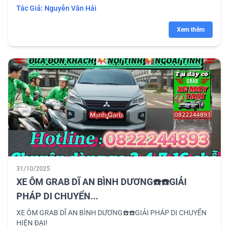
Tác Giả:
Nguyễn Văn Hải
Xem thêm
31/10/2025
XE ÔM GRAB DĨ AN BÌNH DƯƠNG☎️☎️GIẢI
PHÁP DI CHUYỂN...
XE ÔM GRAB DĨ AN BÌNH DƯƠNG☎️☎️GIẢI PHÁP DI CHUYỂN
HIỆN ĐẠI!