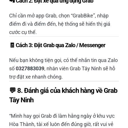
📲
Cách 2:
Đặt xe qua ứng dụng Grab
Chỉ cần mở app Grab, chọn “GrabBike”, nhập
điểm đi và điểm đến, hệ thống sẽ hiển thị giá
cước cụ thể.
🧾
Cách 3:
Đặt Grab qua Zalo / Messenger
Nếu bạn không tiện gọi, có thể nhắn tin qua Zalo
số
0327883039
, nhân viên Grab Tây Ninh sẽ hỗ
trợ đặt xe nhanh chóng.
💬 8. Đánh giá của khách hàng về Grab
Tây Ninh
“Mình hay gọi Grab đi làm hằng ngày ở khu vực
Hòa Thành, tài xế luôn đến đúng giờ, rất vui vẻ