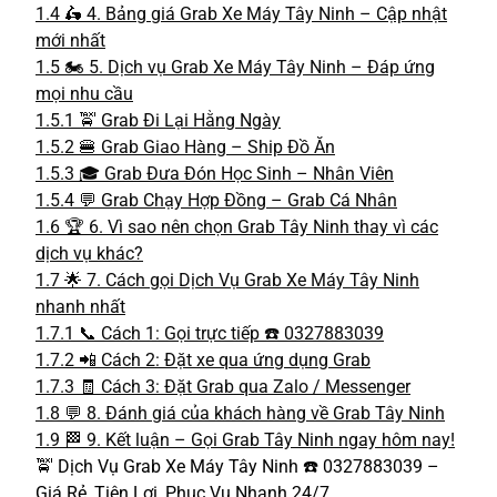
1.4
🛵 4. Bảng giá Grab Xe Máy Tây Ninh – Cập nhật
mới nhất
1.5
🏍️ 5. Dịch vụ Grab Xe Máy Tây Ninh – Đáp ứng
mọi nhu cầu
1.5.1
🚖 Grab Đi Lại Hằng Ngày
1.5.2
🍔 Grab Giao Hàng – Ship Đồ Ăn
1.5.3
🎓 Grab Đưa Đón Học Sinh – Nhân Viên
1.5.4
💬 Grab Chạy Hợp Đồng – Grab Cá Nhân
1.6
🏆 6. Vì sao nên chọn Grab Tây Ninh thay vì các
dịch vụ khác?
1.7
🌟 7. Cách gọi Dịch Vụ Grab Xe Máy Tây Ninh
nhanh nhất
1.7.1
📞 Cách 1: Gọi trực tiếp ☎️ 0327883039
1.7.2
📲 Cách 2: Đặt xe qua ứng dụng Grab
1.7.3
🧾 Cách 3: Đặt Grab qua Zalo / Messenger
1.8
💬 8. Đánh giá của khách hàng về Grab Tây Ninh
1.9
🏁 9. Kết luận – Gọi Grab Tây Ninh ngay hôm nay!
🚖 Dịch Vụ Grab Xe Máy Tây Ninh ☎️ 0327883039 –
Giá Rẻ, Tiện Lợi, Phục Vụ Nhanh 24/7