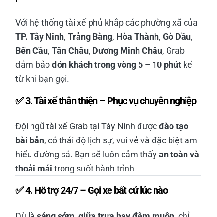
Với hệ thống tài xế phủ khắp các phường xã của
TP. Tây Ninh
,
Trảng Bàng
,
Hòa Thành
,
Gò Dầu
,
Bến Cầu
,
Tân Châu
,
Dương Minh Châu
, Grab
đảm bảo
đón khách trong vòng 5 – 10 phút
kể
từ khi bạn gọi.
✅
3. Tài xế thân thiện – Phục vụ chuyên nghiệp
Đội ngũ tài xế Grab tại Tây Ninh được
đào tạo
bài bản
, có thái độ lịch sự, vui vẻ và đặc biệt am
hiểu đường sá. Bạn sẽ luôn cảm thấy
an toàn và
thoải mái
trong suốt hành trình.
✅
4. Hỗ trợ 24/7 – Gọi xe bất cứ lúc nào
Dù là
sáng sớm, giữa trưa hay đêm muộn
, chỉ