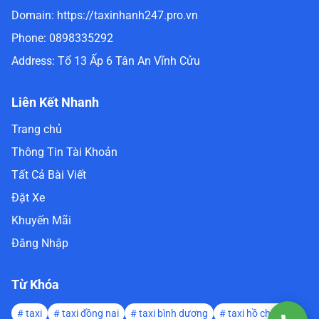
Domain:
https://taxinhanh247.pro.vn
Phone:
0898335292
Address:
Tổ 13 Ấp 6 Tân An Vĩnh Cửu
Liên Kết Nhanh
Trang chủ
Thông Tin Tài Khoản
Tất Cả Bài Viết
Đặt Xe
Khuyến Mãi
Đăng Nhập
Từ Khóa
#
taxi
#
taxi đồng nai
#
taxi bình dương
#
taxi hồ chí minh