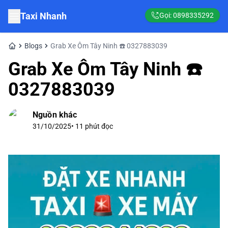
Taxi Nhanh
Gọi:
0898335292
Blogs
Grab Xe Ôm Tây Ninh ☎️ 0327883039
Grab Xe Ôm Tây Ninh ☎️
0327883039
Nguồn khác
31/10/2025
•
11
phút đọc