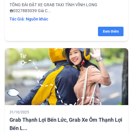
TỔNG ĐÀI ĐẶT XE GRAB TAXI TỈNH VĨNH LONG
☎️0327883039 Giá C...
Tác Giả:
Nguồn khác
Xem thêm
31/10/2025
Grab Thạnh Lợi Bến Lức, Grab Xe Ôm Thạnh Lợi
Bến L...