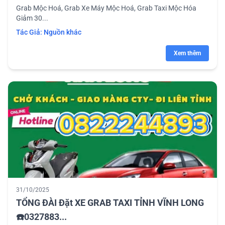
Grab Mộc Hoá, Grab Xe Máy Mộc Hoá, Grab Taxi Mộc Hóa
Giảm 30...
Tác Giả:
Nguồn khác
Xem thêm
31/10/2025
TỔNG ĐÀI Đặt XE GRAB TAXI TỈNH VĨNH LONG
☎️0327883...