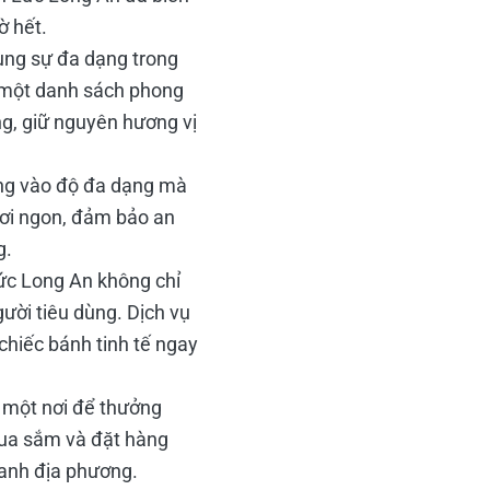
ờ hết.
ùng sự đa dạng trong
ừ một danh sách phong
g, giữ nguyên hương vị
ọng vào độ đa dạng mà
ươi ngon, đảm bảo an
g.
ức Long An không chỉ
ười tiêu dùng. Dịch vụ
hiếc bánh tinh tế ngay
 một nơi để thưởng
mua sắm và đặt hàng
oanh địa phương.