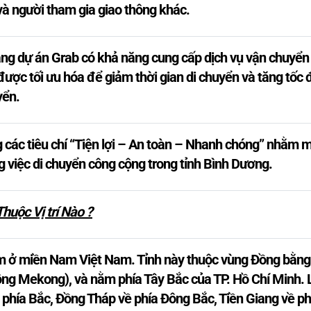
à người tham gia giao thông khác.
ằng dự án Grab có khả năng cung cấp dịch vụ vận chuyển
ược tối ưu hóa để giảm thời gian di chuyển và tăng tốc 
yển.
 các tiêu chí “Tiện lợi – An toàn – Nhanh chóng” nhằm ma
g việc di chuyển công cộng trong tỉnh Bình Dương.
huộc Vị trí Nào ?
ằm ở miền Nam Việt Nam. Tỉnh này thuộc vùng Đồng bằn
ông Mekong), và nằm phía Tây Bắc của TP. Hồ Chí Minh. L
 phía Bắc, Đồng Tháp về phía Đông Bắc, Tiền Giang về p