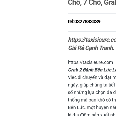
Chỗ, 7 Chỗ, Gra
tel:0327883039
https://taxisieure.
Giá Rẻ Cạnh Tranh.
https://taxisieure.com
Grab 2 Bánh Bến Lức L
Việc di chuyển và đặt 
ngày, giúp chúng ta tiế
số những lựa chọn đa d
thống mà bạn khó có th
Bến Lức, một huyện nằm
là địa điểm sản xuất n