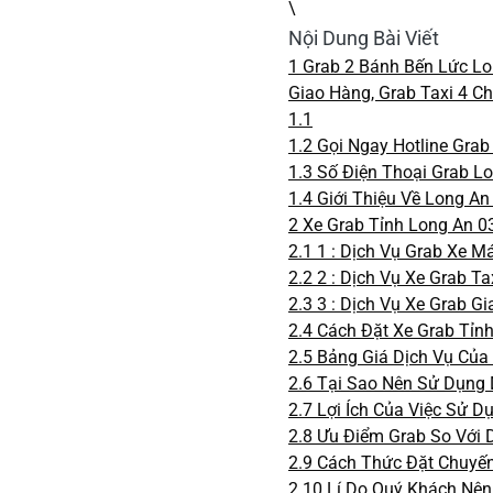
\
Nội Dung Bài Viết
1
Grab 2 Bánh Bến Lức Lo
Giao Hàng, Grab Taxi 4 Ch
1.1
1.2
Gọi Ngay Hotline Grab
1.3
Số Điện Thoại Grab Lo
1.4
Giới Thiệu Về Long An 
2
Xe Grab Tỉnh Long An 0
2.1
1 : Dịch Vụ Grab Xe M
2.2
2 : Dịch Vụ Xe Grab T
2.3
3 : Dịch Vụ Xe Grab G
2.4
Cách Đặt Xe Grab Tỉn
2.5
Bảng Giá Dịch Vụ Của
2.6
Tại Sao Nên Sử Dụng 
2.7
Lợi Ích Của Việc Sử D
2.8
Ưu Điểm Grab So Với D
2.9
Cách Thức Đặt Chuyến
2.10
Lí Do Quý Khách Nên