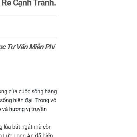
á Rẻ Cạnh Tranh.
c Tư Vấn Miễn Phí
rọng của cuộc sống hàng
 sống hiện đại. Trong vô
 và hương vị truyền
g lúa bát ngát mà còn
ến Lức Long An đã biến