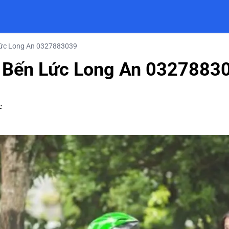
Lức Long An 0327883039
 Bến Lức Long An 0327883
c