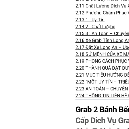
2.11
Chất Lượng Dịch Vụ 
2.12
Phương Châm Phục Vụ
2.13
1 : Uy Tín
2.14
2 : Chất Lượng
2.15
3 : An Toàn – Chuyê
2.16
Xe Grab Tỉnh Long An
2.17
Đặt Xe Long An – Ub
2.18
SỨ MỆNH CỦA XE MÁ
2.19
PHONG CÁCH PHỤC V
2.20
THÀNH QUẢ ĐẠT ĐƯỢC
2.21
MỤC TIÊU HƯỚNG ĐẾN
2.22
“MỘT UY TÍN – TRIỆ
2.23
AN TOÀN – CHUYÊN N
2.24
THÔNG TIN LIÊN HỆ 
Grab 2 Bánh B
Cấp Dich Vụ Gra