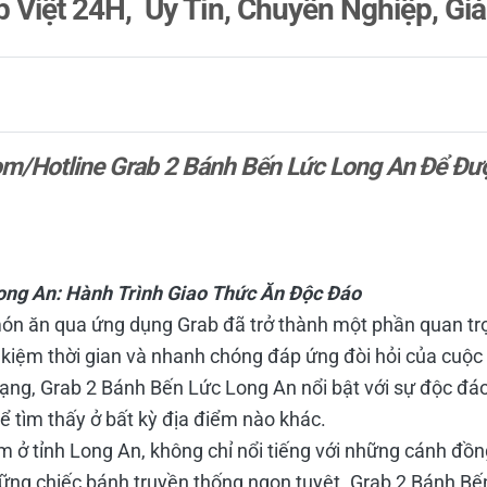
b Việt 24H, Uy Tín, Chuyên Nghiệp, Gi
com/Hotline Grab 2 Bánh Bến Lức Long An
Để
Đượ
ong An: Hành Trình Giao Thức Ăn Độc Đáo
món ăn qua ứng dụng Grab đã trở thành một phần quan t
t kiệm thời gian và nhanh chóng đáp ứng đòi hỏi của cuộc
ạng, Grab 2 Bánh Bến Lức Long An nổi bật với sự độc đáo
ể tìm thấy ở bất kỳ địa điểm nào khác.
 ở tỉnh Long An, không chỉ nổi tiếng với những cánh đồn
hững chiếc bánh truyền thống ngon tuyệt. Grab 2 Bánh B