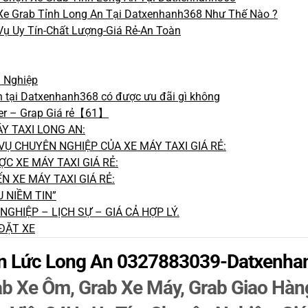
Xe Grab Tỉnh Long An Tại Datxenhanh368 Như Thế Nào ?
 Uy Tín-Chất Lượng-Giá Rẻ-An Toàn
n Nghiệp
 tại Datxenhanh368 có được ưu đãi gì không
er – Grap Giá rẻ【61】
Y TAXI LONG AN:
Ụ CHUYÊN NGHIỆP CỦA XE MÁY TAXI GIÁ RẺ:
 XE MÁY TAXI GIÁ RẺ:
 XE MÁY TAXI GIÁ RẺ:
U NIỀM TIN”
GHIỆP – LỊCH SỰ – GIÁ CẢ HỢP LÝ.
ĐẶT XE
ến Lức Long An 0327883039-Datxenha
b Xe Ôm, Grab Xe Máy, Grab Giao Hàng