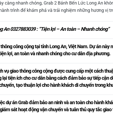
ày càng nhanh chóng, Grab 2 Bánh Bến Lức Long An không
 hành trình để khám phá và trải nghiệm những hương vị t
g An 0327883039 : “Tiện lợi – An toàn – Nhanh chóng”
 thông công cộng tại tỉnh Long An, Việt Nam. Dự án này 
iện lợi, an toàn và nhanh chóng cho cư dân địa phương.
dịch vụ giao thông công cộng được cung cấp một cách thu
 lại tiện ích cho cư dân bằng cách đảm bảo sự tiếp cận d
chuyển, tạo thuận lợi cho hành khách di chuyển trong kh
iệc dự án Grab đảm bảo an ninh và an toàn cho hành khá
 giám sát hoạt động vận chuyển và tuân thủ quy tắc gia