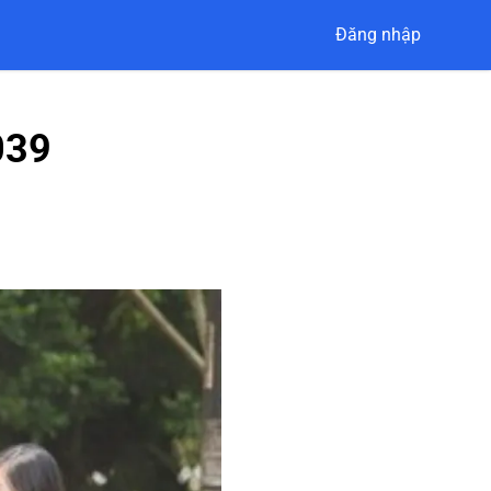
Đăng nhập
039