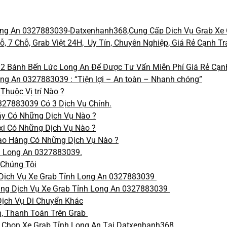
ng An 0327883039-Datxenhanh368,Cung Cấp Dich Vụ Grab Xe 
ỗ, 7 Chỗ, Grab Việt 24H, Uy Tín, Chuyên Nghiệp, Giá Rẻ Cạnh Tr
 2 Bánh Bến Lức Long An Để Được Tư Vấn Miễn Phí Giá Rẻ Cạn
ng An 0327883039 : “Tiện lợi – An toàn – Nhanh chóng”
Thuộc Vị trí Nào ?
327883039 Có 3 Dịch Vụ Chính.
áy Có Những Dịch Vụ Nào ?
axi Có Những Dịch Vụ Nào ?
iao Hàng Có Những Dịch Vụ Nào ?
h Long An 0327883039.
 Chúng Tôi
Dịch Vụ Xe Grab Tỉnh Long An 0327883039
ụng Dịch Vụ Xe Grab Tỉnh Long An 0327883039
ịch Vụ Di Chuyển Khác
, Thanh Toán Trên Grab
 Chọn Xe Grab Tỉnh Long An Tại Datxenhanh368