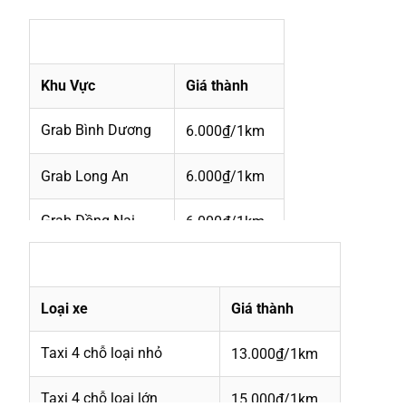
Giá Cước Grab Xe Máy 0327883039
Khu Vực
Giá thành
Grab Bình Dương
6.000₫/1km
Grab Long An
6.000₫/1km
Grab Đồng Nai
6.000₫/1km
Giá Cước Grab Taxi 4 chỗ 7 chỗ 0327883039
Grab Hồ Chí Minh
6.000₫/1km
Loại xe
Giá thành
Grab Vũng Tàu
6.000₫/1km
Taxi 4 chỗ loại nhỏ
13.000₫/1km
Grab Tây Ninh
6.000₫/1km
Taxi 4 chỗ loại lớn
15.000₫/1km