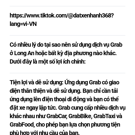
Taxi 7 chỗ MPV cỡ nhỏ
17.000₫/1km
https://www.tiktok.com/@datxenhanh368?
lang=vi-VN
Taxi 7-8 chỗ SUV cỡ lớn
19.000₫/1km
Có nhiều lý do tại sao nên sử dụng dịch vụ Grab
ở Long An hoặc bất kỳ địa phương nào khác.
Dưới đây là một số lợi ích chính:
Tiện lợi và dễ sử dụng: Ứng dụng Grab có giao
diện thân thiện và dễ sử dụng. Bạn chỉ cần tải
ứng dụng lên điện thoại di động và bạn có thể
đặt xe ngay lập tức. Grab cung cấp nhiều dịch vụ
khác nhau như GrabCar, GrabBike, GrabTaxi và
GrabFood, cho phép bạn lựa chọn phương tiện
phù hợp với nhu cầu của bạn.