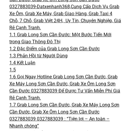
0327883039-Datxenhanh368,Cung Cấp Dich Vụ Grab
Xe Ôm, Grab Xe Máy, Grab Giao Hàng, Grab Taxi 4
Chỗ, 7 Chỗ, Grab Việt 24H, Uy Tín, Chuyên Nghiệp, Giá
Rẻ Cạnh Tranh.
1.1
Grab Long Sơn Cần Đước: Một Bước Tiến Mới
trong Giao Thông Đô Thị
1.2
Đặc Điểm của Grab Long Sơn Cần Đước
1.3
Phản Hồi từ Người Dùng
1.4
Kết Luận
1.5
1.6
Gọi Ngay Hotline Grab Long Sơn Cần Đước, Grab
Xe Máy Long Sơn Cần Đước, Grab Xe Ôm Long Sơn
Cần Đước 0327883039 Để Được Tư Vấn Miễn Phí Giá
Rẻ Cạnh Tranh.
1.7
Grab Long Sơn Cần Đước, Grab Xe Máy Long Sơn
Cần Đước, Grab Xe Ôm Long Sơn Cần Đước
0327883039 0327883039 : “Tiện lợi – An toàn –
Nhanh chóng”