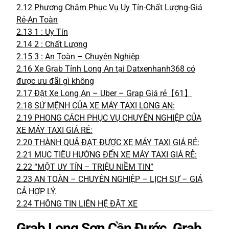
2.12
Phương Châm Phục Vụ Uy Tín-Chất Lượng-Giá
Rẻ-An Toàn
2.13
1 : Uy Tín
2.14
2 : Chất Lượng
2.15
3 : An Toàn – Chuyên Nghiệp
2.16
Xe Grab Tỉnh Long An tại Datxenhanh368 có
được ưu đãi gì không
2.17
Đặt Xe Long An – Uber – Grap Giá rẻ【61】
2.18
SỨ MỆNH CỦA XE MÁY TAXI LONG AN:
2.19
PHONG CÁCH PHỤC VỤ CHUYÊN NGHIỆP CỦA
XE MÁY TAXI GIÁ RẺ:
2.20
THÀNH QUẢ ĐẠT ĐƯỢC XE MÁY TAXI GIÁ RẺ:
2.21
MỤC TIÊU HƯỚNG ĐẾN XE MÁY TAXI GIÁ RẺ:
2.22
“MỘT UY TÍN – TRIỆU NIỀM TIN”
2.23
AN TOÀN – CHUYÊN NGHIỆP – LỊCH SỰ – GIÁ
CẢ HỢP LÝ.
2.24
THÔNG TIN LIÊN HỆ ĐẶT XE
Grab Long Sơn Cần Đước, Grab