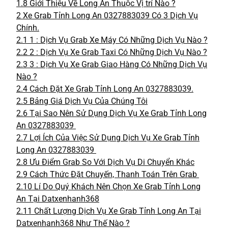
1.8
Giới Thiệu Về Long An Thuộc Vị trí Nào ?
2
Xe Grab Tỉnh Long An 0327883039 Có 3 Dịch Vụ
Chính.
2.1
1 : Dịch Vụ Grab Xe Máy Có Những Dịch Vụ Nào ?
2.2
2 : Dịch Vụ Xe Grab Taxi Có Những Dịch Vụ Nào ?
2.3
3 : Dịch Vụ Xe Grab Giao Hàng Có Những Dịch Vụ
Nào ?
2.4
Cách Đặt Xe Grab Tỉnh Long An 0327883039.
2.5
Bảng Giá Dịch Vụ Của Chúng Tôi
2.6
Tại Sao Nên Sử Dụng Dịch Vụ Xe Grab Tỉnh Long
An 0327883039
2.7
Lợi Ích Của Việc Sử Dụng Dịch Vụ Xe Grab Tỉnh
Long An 0327883039
2.8
Ưu Điểm Grab So Với Dịch Vụ Di Chuyển Khác
2.9
Cách Thức Đặt Chuyến, Thanh Toán Trên Grab
2.10
Lí Do Quý Khách Nên Chọn Xe Grab Tỉnh Long
An Tại Datxenhanh368
2.11
Chất Lượng Dịch Vụ Xe Grab Tỉnh Long An Tại
Datxenhanh368 Như Thế Nào ?