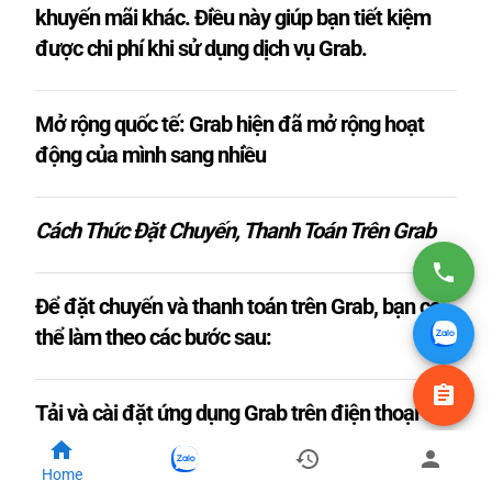
khuyến mãi khác. Điều này giúp bạn tiết kiệm
được chi phí khi sử dụng dịch vụ Grab.
Mở rộng quốc tế: Grab hiện đã mở rộng hoạt
động của mình sang nhiều
Cách Thức Đặt Chuyến, Thanh Toán Trên Grab
Để đặt chuyến và thanh toán trên Grab, bạn có
thể làm theo các bước sau:
Tải và cài đặt ứng dụng Grab trên điện thoại di
động của bạn từ Google Play Store (Android)
hoặc App Store (iOS).
Home