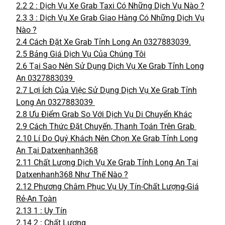
2.2
2 : Dịch Vụ Xe Grab Taxi Có Những Dịch Vụ Nào ?
2.3
3 : Dịch Vụ Xe Grab Giao Hàng Có Những Dịch Vụ
Nào ?
2.4
Cách Đặt Xe Grab Tỉnh Long An 0327883039.
2.5
Bảng Giá Dịch Vụ Của Chúng Tôi
2.6
Tại Sao Nên Sử Dụng Dịch Vụ Xe Grab Tỉnh Long
An 0327883039
2.7
Lợi Ích Của Việc Sử Dụng Dịch Vụ Xe Grab Tỉnh
Long An 0327883039
2.8
Ưu Điểm Grab So Với Dịch Vụ Di Chuyển Khác
2.9
Cách Thức Đặt Chuyến, Thanh Toán Trên Grab
2.10
Lí Do Quý Khách Nên Chọn Xe Grab Tỉnh Long
An Tại Datxenhanh368
2.11
Chất Lượng Dịch Vụ Xe Grab Tỉnh Long An Tại
Datxenhanh368 Như Thế Nào ?
2.12
Phương Châm Phục Vụ Uy Tín-Chất Lượng-Giá
Rẻ-An Toàn
2.13
1 : Uy Tín
2.14
2 : Chất Lượng