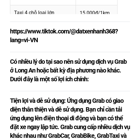
Taxi 4 chỗ loại lớn
15.000₫/1km
Taxi 7 chỗ MPV cỡ nhỏ
17.000₫/1km
https://www.tiktok.com/@datxenhanh368?
lang=vi-VN
Taxi 7-8 chỗ SUV cỡ lớn
19.000₫/1km
Có nhiều lý do tại sao nên sử dụng dịch vụ Grab
ở Long An hoặc bất kỳ địa phương nào khác.
Dưới đây là một số lợi ích chính:
Tiện lợi và dễ sử dụng: Ứng dụng Grab có giao
diện thân thiện và dễ sử dụng. Bạn chỉ cần tải
ứng dụng lên điện thoại di động và bạn có thể
đặt xe ngay lập tức. Grab cung cấp nhiều dịch vụ
khác nhau như GrabCar, GrabBike, GrabTaxi và