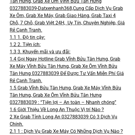
Tân Hưng, Grab Xe Ôm Vĩnh Bửu Tân Hưng
0327883039-Datxenhanh368,Cung Cấp Dich Vụ Grab
Xe Ôm, Grab Xe Máy, Grab Giao Hàng, Grab Taxi 4
Chỗ, 7 Chỗ, Grab Việt 24H, Uy Tín, Chuyên Nghiệp, Giá
Rẻ Cạnh Tranh.
1.1
1. Độ tin cậy:
1.2
2. Tiện ích:
1.3
3. Khuyến mãi và ưu đãi:
1.4
Gọi Ngay Hotline Grab Vĩnh Bửu Tân Hưng, Grab
Xe Máy Vĩnh Bửu Tân Hưng, Grab Xe Ôm Vĩnh Bửu
Tân Hưng 0327883039 Để Được Tư Vấn Miễn Phí Giá
Rẻ Cạnh Tranh.
1.5
Grab Vĩnh Bửu Tân Hưng, Grab Xe Máy Vĩnh Bửu
Tân Hưng, Grab Xe Ôm Vĩnh Bửu Tân Hưng
0327883039 : “Tiện lợi – An toàn – Nhanh chóng”
1.6
Giới Thiệu Về Long An Thuộc Vị trí Nào ?
2
Xe Grab Tỉnh Long An 0327883039 Có 3 Dịch Vụ
Chính.
2.1
1 : Dịch Vụ Grab Xe Máy Có Những Dịch Vụ Nào ?