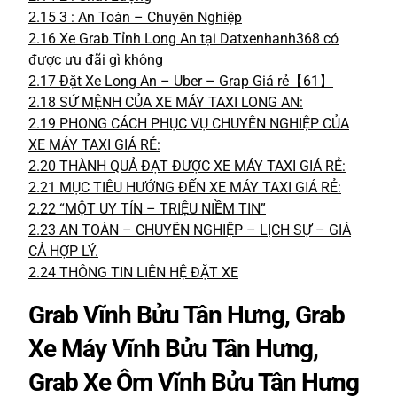
2.15
3 : An Toàn – Chuyên Nghiệp
2.16
Xe Grab Tỉnh Long An tại Datxenhanh368 có
được ưu đãi gì không
2.17
Đặt Xe Long An – Uber – Grap Giá rẻ【61】
2.18
SỨ MỆNH CỦA XE MÁY TAXI LONG AN:
2.19
PHONG CÁCH PHỤC VỤ CHUYÊN NGHIỆP CỦA
XE MÁY TAXI GIÁ RẺ:
2.20
THÀNH QUẢ ĐẠT ĐƯỢC XE MÁY TAXI GIÁ RẺ:
2.21
MỤC TIÊU HƯỚNG ĐẾN XE MÁY TAXI GIÁ RẺ:
2.22
“MỘT UY TÍN – TRIỆU NIỀM TIN”
2.23
AN TOÀN – CHUYÊN NGHIỆP – LỊCH SỰ – GIÁ
CẢ HỢP LÝ.
2.24
THÔNG TIN LIÊN HỆ ĐẶT XE
Grab Vĩnh Bửu Tân Hưng, Grab
Xe Máy Vĩnh Bửu Tân Hưng,
Grab Xe Ôm Vĩnh Bửu Tân Hưng