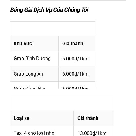
Bảng Giá Dịch Vụ Của Chúng Tôi
Giá Cước Grab Xe Máy 0327883039
Khu Vực
Giá thành
Grab Bình Dương
6.000₫/1km
Grab Long An
6.000₫/1km
Grab Đồng Nai
6.000₫/1km
Giá Cước Grab Taxi 4 chỗ 7 chỗ 0327883039
Grab Hồ Chí Minh
6.000₫/1km
Loại xe
Giá thành
Grab Vũng Tàu
6.000₫/1km
Taxi 4 chỗ loại nhỏ
13.000₫/1km
Grab Tây Ninh
6.000₫/1km