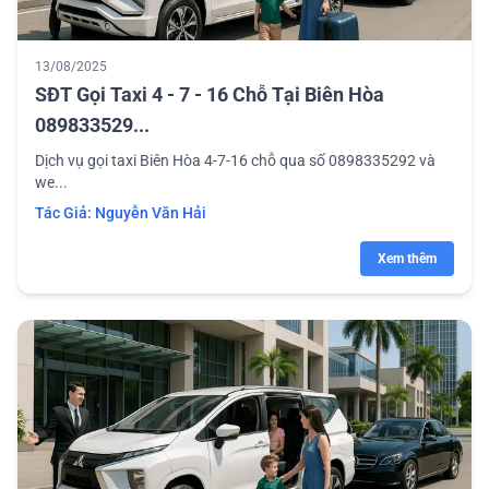
13/08/2025
SĐT Gọi Taxi 4 - 7 - 16 Chỗ Tại Biên Hòa
089833529...
Dịch vụ gọi taxi Biên Hòa 4-7-16 chỗ qua số 0898335292 và
we...
Tác Giả:
Nguyễn Văn Hải
Xem thêm