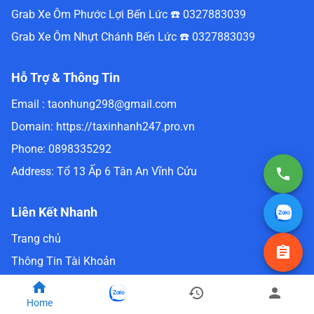
Grab Xe Ôm Phước Lợi Bến Lức ☎️ 0327883039
Grab Xe Ôm Nhựt Chánh Bến Lức ☎️ 0327883039
Hỗ Trợ & Thông Tin
Email :
taonhung298@gmail.com
Domain:
https://taxinhanh247.pro.vn
Phone:
0898335292
Address:
Tổ 13 Ấp 6 Tân An Vĩnh Cửu
Liên Kết Nhanh
Trang chủ
Thông Tin Tài Khoản
Tất Cả Bài Viết
Home
Đặt Xe