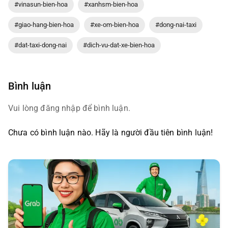
#vinasun-bien-hoa
#xanhsm-bien-hoa
#giao-hang-bien-hoa
#xe-om-bien-hoa
#dong-nai-taxi
#dat-taxi-dong-nai
#dich-vu-dat-xe-bien-hoa
Bình luận
Vui lòng đăng nhập để bình luận.
Chưa có bình luận nào. Hãy là người đầu tiên bình luận!