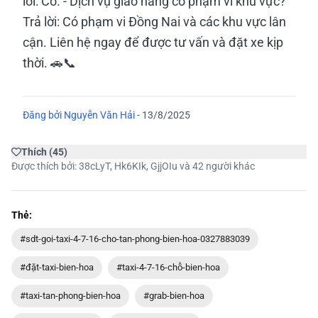
lời: Có. - Dịch vụ giao hàng có phạm vi khu vực?
Trả lời: Có phạm vi Đồng Nai và các khu vực lân
cận. Liên hệ ngay để được tư vấn và đặt xe kịp
thời. 🚗📞
Đăng bởi
Nguyễn Văn Hải
-
13/8/2025
Thích
(
45
)
Được thích bởi:
38cLyT
,
Hk6KIk
,
GjjOIu
và 42 người khác
Thẻ:
#sdt-goi-taxi-4-7-16-cho-tan-phong-bien-hoa-0327883039
#đặt-taxi-bien-hoa
#taxi-4-7-16-chỗ-bien-hoa
#taxi-tan-phong-bien-hoa
#grab-bien-hoa