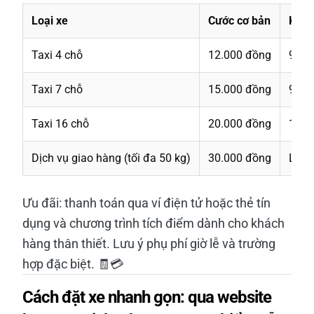
Loại xe
Cước cơ bản
Km t
Taxi 4 chỗ
12.000 đồng
9.00
Taxi 7 chỗ
15.000 đồng
9.50
Taxi 16 chỗ
20.000 đồng
11.0
Dịch vụ giao hàng (tối đa 50 kg)
30.000 đồng
Liên
Ưu đãi: thanh toán qua ví điện tử hoặc thẻ tín
dụng và chương trình tích điểm dành cho khách
hàng thân thiết. Lưu ý phụ phí giờ lễ và trường
hợp đặc biệt. 🧾💳
Cách đặt xe nhanh gọn: qua website