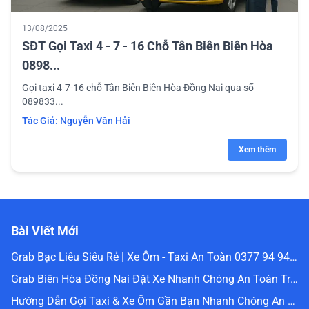
13/08/2025
SĐT Gọi Taxi 4 - 7 - 16 Chỗ Tân Biên Biên Hòa
0898...
Gọi taxi 4-7-16 chỗ Tân Biên Biên Hòa Đồng Nai qua số
089833...
Tác Giả:
Nguyễn Văn Hải
Xem thêm
Bài Viết Mới
Grab Bạc Liêu Siêu Rẻ | Xe Ôm - Taxi An Toàn 0377 94 94 94
Grab Biên Hòa Đồng Nai Đặt Xe Nhanh Chóng An Toàn Trực Tuyến 0336488240
Hướng Dẫn Gọi Taxi & Xe Ôm Gần Bạn Nhanh Chóng An Toàn Nhất Website Đặt Grab Miền Nam 0336488240