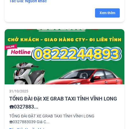
Tác Giả:
Nguồn khác
Xem thêm
31/10/2025
TỔNG ĐÀI Đặt XE GRAB TAXI TỈNH VĨNH LONG
☎️0327883...
TỔNG ĐÀI ĐẶT XE GRAB TAXI TỈNH VĨNH LONG
☎️0327883039 Giá C...