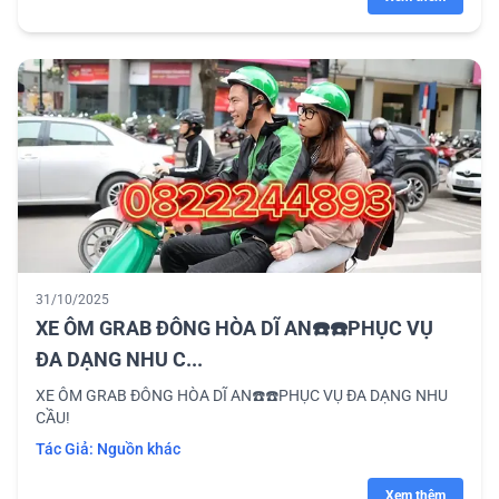
31/10/2025
XE ÔM GRAB ĐÔNG HÒA DĨ AN☎️☎️PHỤC VỤ
ĐA DẠNG NHU C...
XE ÔM GRAB ĐÔNG HÒA DĨ AN☎️☎️PHỤC VỤ ĐA DẠNG NHU
CẦU!
Tác Giả:
Nguồn khác
Xem thêm