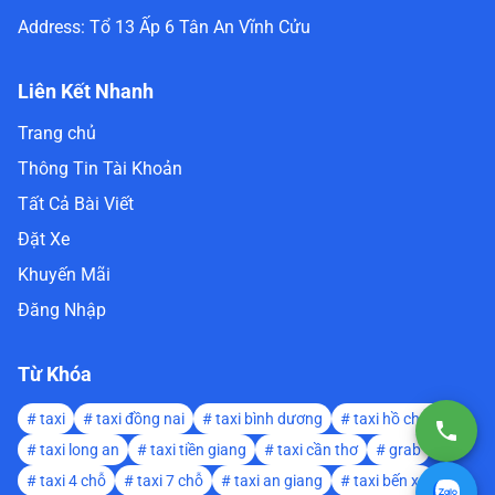
Address:
Tổ 13 Ấp 6 Tân An Vĩnh Cửu
Liên Kết Nhanh
Trang chủ
Thông Tin Tài Khoản
Tất Cả Bài Viết
Đặt Xe
Khuyến Mãi
Đăng Nhập
Từ Khóa
#
taxi
#
taxi đồng nai
#
taxi bình dương
#
taxi hồ chí minh
#
taxi long an
#
taxi tiền giang
#
taxi cần thơ
#
grab
#
taxi 4 chỗ
#
taxi 7 chỗ
#
taxi an giang
#
taxi bến xe