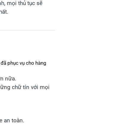
nh, mọi thủ tục sẽ
hất.
ôi đã phục vụ cho hàng
ơn nữa.
vững chữ tín với mọi
e an toàn.