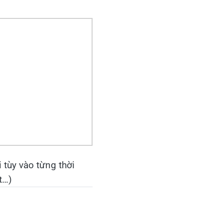
i tùy vào từng thời
t…)