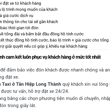
i đặt xe từ khách hàng
và lộ trình mong muốn của khách
và giá cước dịch vụ
ển thông tin cho tài xế gần khách
 báo thời gian tới đón
 về tổng đài và bấm bắt đầu đồng hồ tính cước
kết thúc đồng hồ tính cước, báo lộ trình + giá cước cho tổng 
trợ giải quyết nếu có góp ý, khiếu nại khách hàng
nh cam kết luôn phục vụ khách hàng ở mức tốt nhất
 để đảm bảo việc đón khách được nhanh chóng và an t
ng đặt xe.
ụ
Taxi ở Tân Hiệp Long Thành
quý khách xin vui lòng
được tư vấn, hỗ trợ đặt xe 24/24.
àng bằng các chọn phương tiện muốn di chuyển, nhậ
đón trong giây lát.