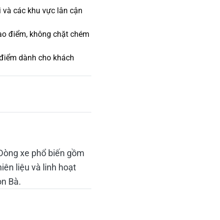
i và các khu vực lân cận
cao điểm, không chặt chém
 điểm dành cho khách
. Dòng xe phổ biến gồm
ên liệu và linh hoạt
òn Bà.