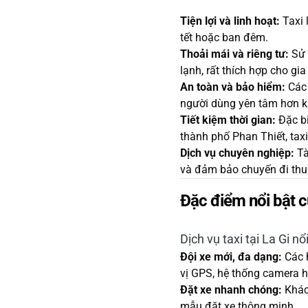
Tiện lợi và linh hoạt:
Taxi 
tết hoặc ban đêm.
Thoải mái và riêng tư:
Sử 
lạnh, rất thích hợp cho g
An toàn và bảo hiểm:
Các 
người dùng yên tâm hơn kh
Tiết kiệm thời gian:
Đặc bi
thành phố Phan Thiết, taxi
Dịch vụ chuyên nghiệp:
Tà
và đảm bảo chuyến đi thuậ
Đặc điểm nổi bật củ
Dịch vụ taxi tại La Gi nổi
Đội xe mới, đa dạng:
Các h
vị GPS, hệ thống camera h
Đặt xe nhanh chóng:
Khách
mẫu đặt xe thông minh.