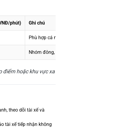
(VNĐ/phút)
Ghi chú
Phù hợp cá nhân, gia đình nhỏ
Nhóm đông, gia đình lớn hoặc hành lý nhiều
cao điểm hoặc khu vực xa
nh, theo dõi tài xế và
ảo tài xế tiếp nhận không