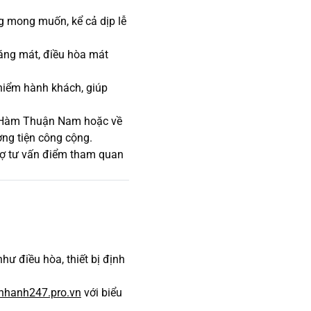
g mong muốn, kể cả dịp lễ
oáng mát, điều hòa mát
hiểm hành khách, giúp
n, Hàm Thuận Nam hoặc về
ơng tiện công cộng.
trợ tư vấn điểm tham quan
như điều hòa, thiết bị định
inhanh247.pro.vn
với biểu