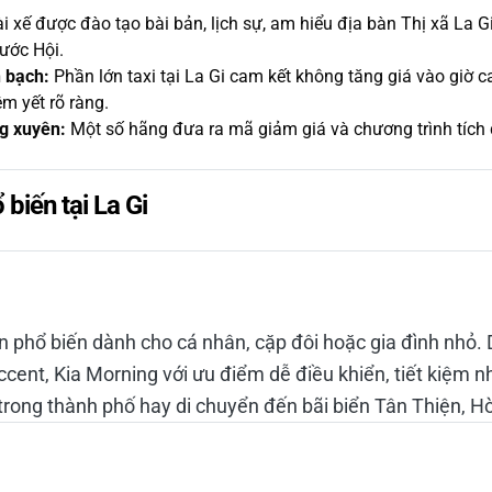
i xế được đào tạo bài bản, lịch sự, am hiểu địa bàn Thị xã La G
ước Hội.
h bạch:
Phần lớn taxi tại La Gi cam kết không tăng giá vào giờ 
êm yết rõ ràng.
g xuyên:
Một số hãng đưa ra mã giảm giá và chương trình tích
 biến tại La Gi
ọn phổ biến dành cho cá nhân, cặp đôi hoặc gia đình nhỏ
cent, Kia Morning với ưu điểm dễ điều khiển, tiết kiệm nhi
trong thành phố hay di chuyển đến bãi biển Tân Thiện, H