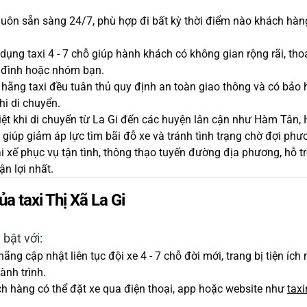
luôn sẵn sàng 24/7, phù hợp đi bất kỳ thời điểm nào khách hàn
dụng taxi 4 - 7 chỗ giúp hành khách có không gian rộng rãi, th
ia đình hoặc nhóm bạn.
hãng taxi đều tuân thủ quy định an toàn giao thông và có bảo 
i di chuyển.
ệt khi di chuyển từ La Gi đến các huyện lân cận như Hàm Tâ
 giúp giảm áp lực tìm bãi đỗ xe và tránh tình trạng chờ đợi phư
i xế phục vụ tận tình, thông thạo tuyến đường địa phương, hỗ 
n lợi nhất.
a taxi Thị Xã La Gi
 bật với:
ãng cập nhật liên tục đội xe 4 - 7 chỗ đời mới, trang bị tiện ích 
ành trình.
 hàng có thể đặt xe qua điện thoại, app hoặc website như
tax