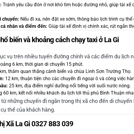
:
Tránh yêu cầu đón ở nơi khó tìm hoặc đường nhỏ, giúp tài xế dễ
di chuyển:
Nếu đi xa, nên đặt xe sớm, thông báo lịch trình cụ thể 
n cá nhân và điểm đến:
Giúp tài xế định vị chính xác, rút ngắn th
ổ biến và khoảng cách chạy taxi ở La Gi
hục vụ trên nhiều tuyến đường chính và các điểm du lịch n
oảng 6 km, thời gian di chuyển 15 phút.
m, thăm quan thắng cảnh biển và chùa Linh Sơn Trường Thọ.
n:
12 km, thuận tiện cho các chuyến đi ngoại ô và công việc hà
hâu:
25 km, địa điểm nghỉ dưỡng nổi tiếng với suối nước nóng.
60 km, kết nối nhiều khách du lịch tới thủ phủ Bình Thuận nh
 từ những chuyến đi ngắn trong thị xã cho đến di chuyển l
 cụ thể của khách hàng.
Thị Xã La Gi 0327 883 039