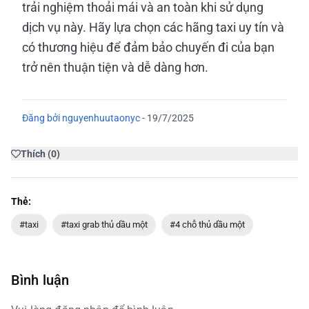
trải nghiệm thoải mái và an toàn khi sử dụng
dịch vụ này. Hãy lựa chọn các hãng taxi uy tín và
có thương hiệu để đảm bảo chuyến đi của bạn
trở nên thuận tiện và dễ dàng hơn.
Đăng bởi
nguyenhuutaonyc
-
19/7/2025
Thích
(
0
)
Thẻ:
#taxi
#taxi grab thủ dầu một
#4 chỗ thủ dầu một
Bình luận