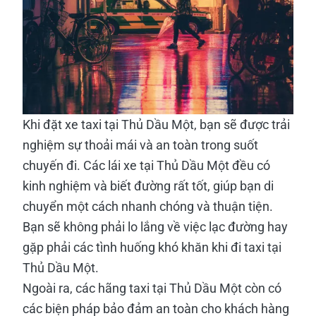
Khi đặt xe taxi tại Thủ Dầu Một, bạn sẽ được trải
nghiệm sự thoải mái và an toàn trong suốt
chuyến đi. Các lái xe tại Thủ Dầu Một đều có
kinh nghiệm và biết đường rất tốt, giúp bạn di
chuyển một cách nhanh chóng và thuận tiện.
Bạn sẽ không phải lo lắng về việc lạc đường hay
gặp phải các tình huống khó khăn khi đi taxi tại
Thủ Dầu Một.
Ngoài ra, các hãng taxi tại Thủ Dầu Một còn có
các biện pháp bảo đảm an toàn cho khách hàng