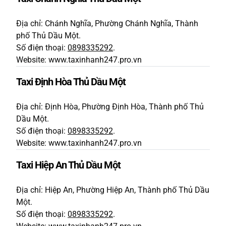
Địa chỉ: Chánh Nghĩa, Phường Chánh Nghĩa, Thành
phố Thủ Dầu Một.
Số điện thoại:
0898335292
.
Website: www.taxinhanh247.pro.vn
Taxi Định Hòa Thủ Dầu Một
Địa chỉ: Định Hòa, Phường Định Hòa, Thành phố Thủ
Dầu Một.
Số điện thoại:
0898335292
.
Website: www.taxinhanh247.pro.vn
Taxi Hiệp An Thủ Dầu Một
Địa chỉ: Hiệp An, Phường Hiệp An, Thành phố Thủ Dầu
Một.
Số điện thoại:
0898335292
.