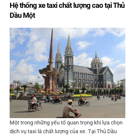
Hệ thống xe taxi chất lượng cao tại Thủ
Dầu Một
Một trong những yếu tố quan trọng khi lựa chọn
dịch vụ taxi là chất lượng của xe. Tại Thủ Dầu