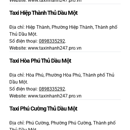
Website: www.taxinhanh247.pro.vn
Taxi Hiệp Thành Thủ Dầu Một
Địa chỉ: Hiệp Thành, Phường Hiệp Thành, Thành phố
Thủ Dầu Một.
Số điện thoại:
0898335292
.
Website: www.taxinhanh247.pro.vn
Taxi Hòa Phú Thủ Dầu Một
Địa chỉ: Hòa Phú, Phường Hòa Phú, Thành phố Thủ
Dầu Một.
Số điện thoại:
0898335292
.
Website: www.taxinhanh247.pro.vn
Taxi Phú Cường Thủ Dầu Một
Địa chỉ: Phú Cường, Phường Phú Cường, Thành phố
Thủ Dầu Một.