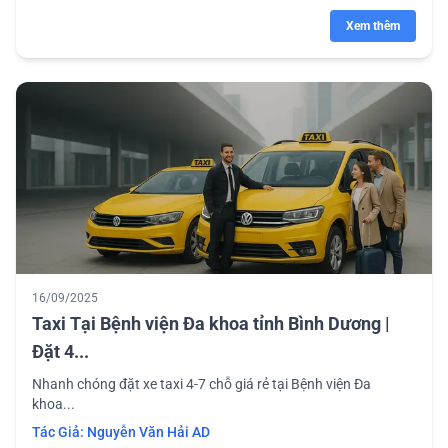
Xem thêm
16/09/2025
Taxi Tại Bệnh viện Đa khoa tỉnh Bình Dương |
Đặt 4...
Nhanh chóng đặt xe taxi 4-7 chỗ giá rẻ tại Bệnh viện Đa
khoa...
Tác Giả:
Nguyễn Văn Hải AD