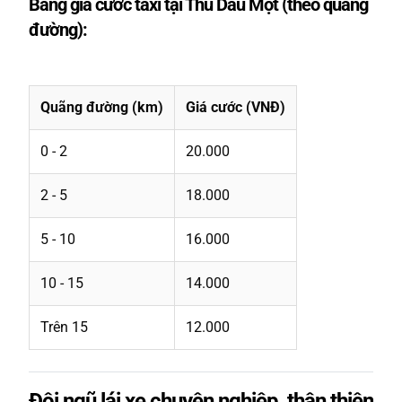
Bảng giá cước taxi tại Thủ Dầu Một (theo quãng
đường):
Quãng đường (km)
Giá cước (VNĐ)
0 - 2
20.000
2 - 5
18.000
5 - 10
16.000
10 - 15
14.000
Trên 15
12.000
Đội ngũ lái xe chuyên nghiệp, thân thiện