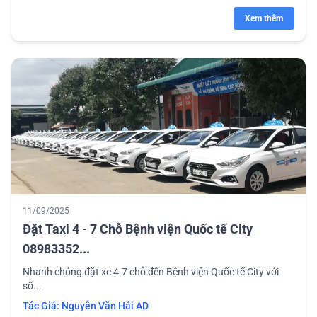
Xem thêm
11/09/2025
Đặt Taxi 4 - 7 Chỗ Bệnh viện Quốc tế City
08983352...
Nhanh chóng đặt xe 4-7 chỗ đến Bệnh viện Quốc tế City với
số...
Tác Giả:
Nguyễn Văn Hải AD