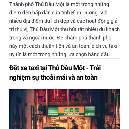
Thành phố Thủ Dầu Một là một trong những
điểm đến hấp dẫn của tỉnh Bình Dương. Với
nhiều địa điểm du lịch đẹp và các hoạt động giải
trí thú vị, Thủ Dầu Một thu hút rất nhiều du khách
trong và ngoài nước. Để khám phá thành phố
này một cách thuận tiện và an toàn, dịch vụ taxi
uy tín là một trong những lựa chọn hàng đầu.
Đặt xe taxi tại Thủ Dầu Một - Trải
nghiệm sự thoải mái và an toàn