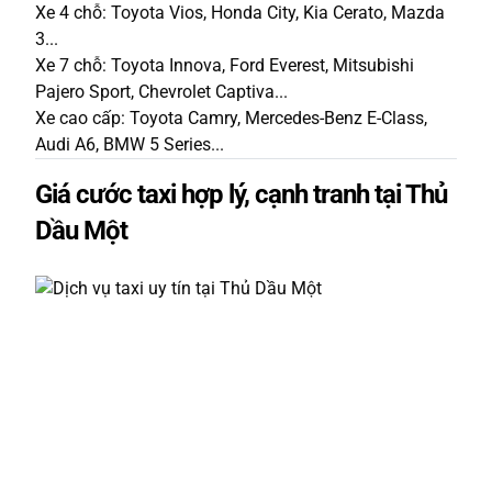
Xe 4 chỗ: Toyota Vios, Honda City, Kia Cerato, Mazda
3...
Xe 7 chỗ: Toyota Innova, Ford Everest, Mitsubishi
Pajero Sport, Chevrolet Captiva...
Xe cao cấp: Toyota Camry, Mercedes-Benz E-Class,
Audi A6, BMW 5 Series...
Giá cước taxi hợp lý, cạnh tranh tại Thủ
Dầu Một