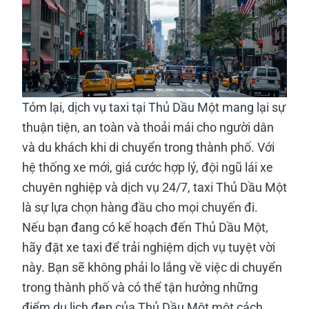
Tóm lại, dịch vụ taxi tại Thủ Dầu Một mang lại sự
thuận tiện, an toàn và thoải mái cho người dân
và du khách khi di chuyển trong thành phố. Với
hệ thống xe mới, giá cước hợp lý, đội ngũ lái xe
chuyên nghiệp và dịch vụ 24/7, taxi Thủ Dầu Một
là sự lựa chọn hàng đầu cho mọi chuyến đi.
Nếu bạn đang có kế hoạch đến Thủ Dầu Một,
hãy đặt xe taxi để trải nghiệm dịch vụ tuyệt vời
này. Bạn sẽ không phải lo lắng về việc di chuyển
trong thành phố và có thể tận hưởng những
điểm du lịch đẹp của Thủ Dầu Một một cách