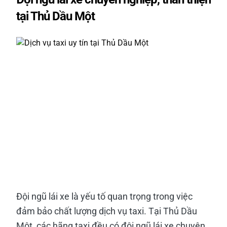
tại Thủ Dầu Một
Đội ngũ lái xe là yếu tố quan trọng trong việc
đảm bảo chất lượng dịch vụ taxi. Tại Thủ Dầu
Một, các hãng taxi đều có đội ngũ lái xe chuyên