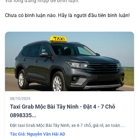
Vui lòng đăng nhập để bình luận.
Chưa có bình luận nào. Hãy là người đầu tiên bình luận!
08/10/2025
Taxi Grab Mộc Bài Tây Ninh - Đặt 4 - 7 Chỗ
0898335...
Đặt taxi Grab Mộc Bài Tây Ninh, xe 4-7 chỗ, giá rẻ, an toàn....
Tác Giả:
Nguyễn Văn Hải AD