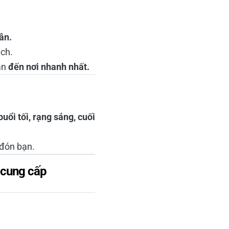
ân.
ách.
ạn
đến nơi nhanh nhất.
buổi tối, rạng sáng, cuối
 đón bạn.
 cung cấp