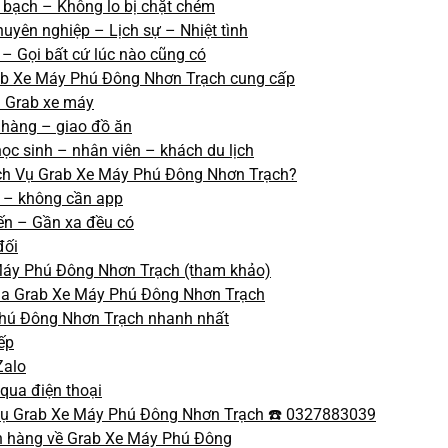
h bạch – Không lo bị chặt chém
huyên nghiệp – Lịch sự – Nhiệt tình
 – Gọi bất cứ lúc nào cũng có
ab Xe Máy Phú Đông Nhơn Trạch cung cấp
 Grab xe máy
 hàng – giao đồ ăn
c sinh – nhân viên – khách du lịch
ịch Vụ Grab Xe Máy Phú Đông Nhơn Trạch?
ễ – không cần app
ến – Gần xa đều có
đối
Máy Phú Đông Nhơn Trạch (tham khảo)
ủa Grab Xe Máy Phú Đông Nhơn Trạch
Phú Đông Nhơn Trạch nhanh nhất
iếp
Zalo
 qua điện thoại
 Vụ Grab Xe Máy Phú Đông Nhơn Trạch ☎️ 0327883039
h hàng về Grab Xe Máy Phú Đông