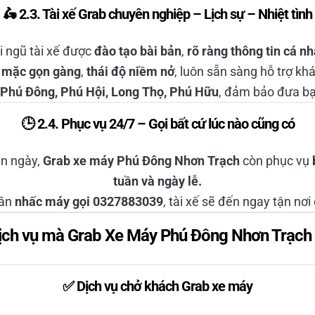
🛵 2.3. Tài xế Grab chuyên nghiệp – Lịch sự – Nhiệt tình
i ngũ tài xế được
đào tạo bài bản
,
rõ ràng thông tin cá nh
 mặc gọn gàng
,
thái độ niềm nở
, luôn sẵn sàng hỗ trợ kh
Phú Đông, Phú Hội, Long Thọ, Phú Hữu
, đảm bảo đưa b
🕒 2.4. Phục vụ 24/7 – Gọi bất cứ lúc nào cũng có
an ngày,
Grab xe máy Phú Đông Nhơn Trạch
còn phục vụ
tuần và ngày lễ.
cần
nhấc máy gọi 0327883039
, tài xế sẽ đến ngay tận nơi
dịch vụ mà Grab Xe Máy Phú Đông Nhơn Trạch
✅ Dịch vụ chở khách Grab xe máy