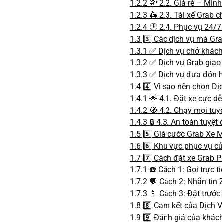
1.2.2
💸 2.2. Giá rẻ – Min
1.2.3
🛵 2.3. Tài xế Grab c
1.2.4
🕒 2.4. Phục vụ 24/7
1.3
3️⃣ Các dịch vụ mà Gr
1.3.1
✅ Dịch vụ chở khách
1.3.2
✅ Dịch vụ Grab giao
1.3.3
✅ Dịch vụ đưa đón họ
1.4
4️⃣ Vì sao nên chọn D
1.4.1
🌟 4.1. Đặt xe cực d
1.4.2
🧭 4.2. Chạy mọi tuy
1.4.3
🔒 4.3. An toàn tuyệt 
1.5
5️⃣ Giá cước Grab Xe 
1.6
6️⃣ Khu vực phục vụ c
1.7
7️⃣ Cách đặt xe Grab 
1.7.1
☎️ Cách 1: Gọi trực t
1.7.2
💬 Cách 2: Nhắn tin 
1.7.3
📱 Cách 3: Đặt trước
1.8
8️⃣ Cam kết của Dịch
1.9
9️⃣ Đánh giá của khác