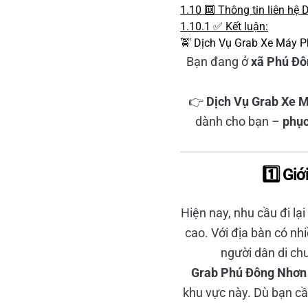
1.10
🔟 Thông tin liên hệ
1.10.1
✅ Kết luận:
🚖 Dịch Vụ Grab Xe Máy P
Bạn đang ở
xã Phú Đô
👉
Dịch Vụ Grab Xe M
dành cho bạn –
phục
1️⃣ Gi
Hiện nay, nhu cầu đi lạ
cao. Với địa bàn có nh
người dân di ch
Grab Phú Đông Nhơn
khu vực này. Dù bạn cần