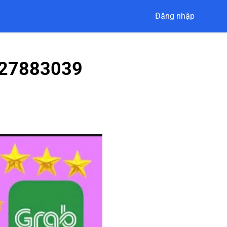
Đăng nhập
327883039