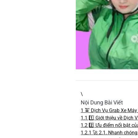
\
Nội Dung Bài Viết
1
🚖 Dịch Vụ Grab Xe Máy 
1.1
1️⃣ Giới thiệu về Dịc
1.2
2️⃣ Ưu điểm nổi bật c
1.2.1
🚀 2.1. Nhanh chóng