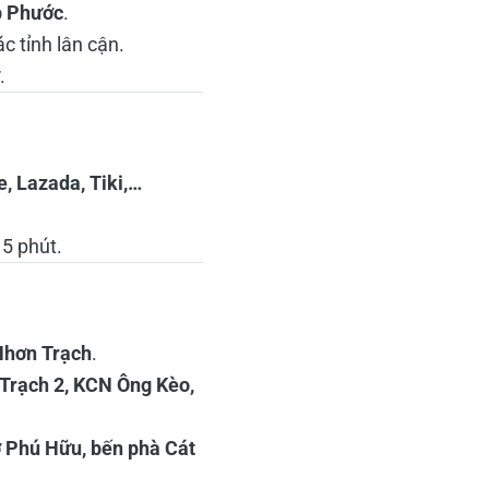
p Phước
.
c tỉnh lân cận.
.
, Lazada, Tiki,…
5 phút.
Nhơn Trạch
.
Trạch 2, KCN Ông Kèo,
 Phú Hữu, bến phà Cát