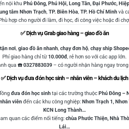
ển nội khu
Phú Đông, Phú Hội, Long Tân, Đại Phước, Hiệ
rung tâm Nhơn Trạch
,
TP. Biên Hòa
,
TP. Hồ Chí Minh
và cá
Phù hợp cho người đi làm, đi học, đi công việc hoặc đi chợ
✅ Dịch vụ Grab giao hàng – giao đồ ăn
tận nơi
,
giao đồ ăn nhanh
,
chạy đơn hộ
,
chạy ship Shopee
Phí giao hàng chỉ từ
10.000đ
, rẻ hơn so với các app lớn.
anh qua
☎️ 0327883039
– có người nhận hàng ngay trong 
✅ Dịch vụ đưa đón học sinh – nhân viên – khách du lịch
đồng
đưa đón học sinh
tại các trường thuộc
Phú Đông – 
nhân viên
đến các khu công nghiệp:
Nhơn Trạch 1, Nhơn 
KCN Long Thành…
am quan các điểm nổi tiếng:
chùa Phước Thiện, Nhà Thờ
Lái…