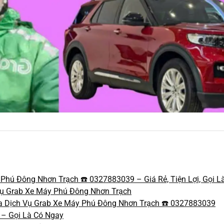
Phú Đông Nhơn Trạch ☎️ 0327883039 – Giá Rẻ, Tiện Lợi, Gọi L
h Vụ Grab Xe Máy Phú Đông Nhơn Trạch
ủa Dịch Vụ Grab Xe Máy Phú Đông Nhơn Trạch ☎️ 0327883039
 – Gọi Là Có Ngay