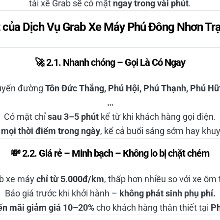
tài xế Grab sẽ có mặt
ngay trong vài phút
.
ật của Dịch Vụ Grab Xe Máy Phú Đông Nhơn T
🚀 2.1. Nhanh chóng – Gọi Là Có Ngay
 tuyến đường
Tôn Đức Thắng, Phú Hội, Phú Thạnh, Phú Hữu
…
Có mặt chỉ
sau 3–5 phút
kể từ khi khách hàng gọi điện.
ụ
mọi thời điểm trong ngày
, kể cả buổi sáng sớm hay khu
💸 2.2. Giá rẻ – Minh bạch – Không lo bị chặt chém
ab xe máy
chỉ từ 5.000đ/km
, thấp hơn nhiều so với xe ôm
Báo giá trước khi khởi hành –
không phát sinh phụ phí.
ến mãi giảm giá 10–20%
cho khách hàng thân thiết tại
Ph