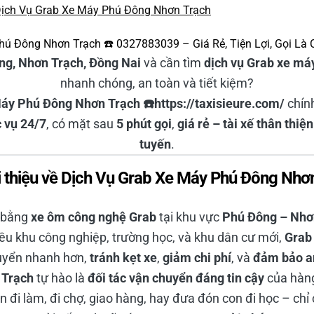
 Dịch Vụ Grab Xe Máy Phú Đông Nhơn Trạch
hú Đông Nhơn Trạch ☎️ 0327883039 – Giá Rẻ, Tiện Lợi, Gọi Là 
ng, Nhơn Trạch, Đồng Nai
và cần tìm
dịch vụ Grab xe má
nhanh chóng, an toàn và tiết kiệm?
áy Phú Đông Nhơn Trạch ☎️https://taxisieure.com/
chính
 vụ 24/7
, có mặt sau
5 phút gọi
,
giá rẻ – tài xế thân thi
tuyến
.
ới thiệu về Dịch Vụ Grab Xe Máy Phú Đông Nhơ
i bằng
xe ôm công nghệ Grab
tại khu vực
Phú Đông – Nhơ
iều khu công nghiệp, trường học, và khu dân cư mới,
Grab
uyển nhanh hơn,
tránh kẹt xe
,
giảm chi phí
, và
đảm bảo an
 Trạch
tự hào là
đối tác vận chuyển đáng tin cậy
của hàng
 đi làm, đi chợ, giao hàng, hay đưa đón con đi học – chỉ