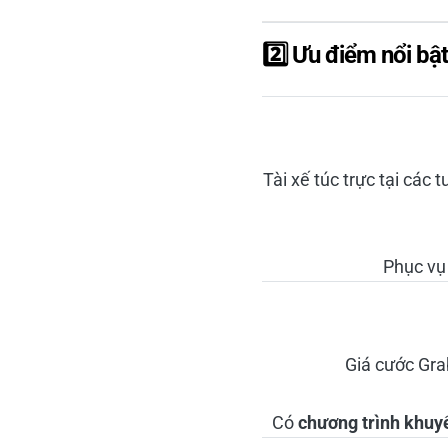
2️⃣ Ưu điểm nổi b
Tài xế túc trực tại các
Phục v
Giá cước Gr
Có
chương trình khuy