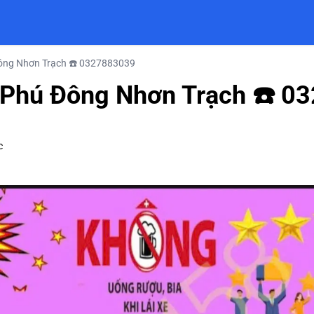
ông Nhơn Trạch ☎️ 0327883039
 Phú Đông Nhơn Trạch ☎️ 0
c