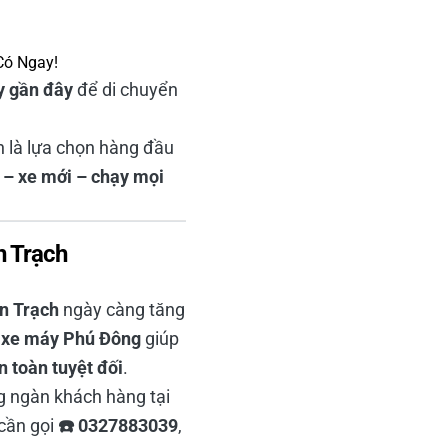
Có Ngay!
y gần đây
để di chuyển
 là lựa chọn hàng đầu
ện – xe mới – chạy mọi
n Trạch
n Trạch
ngày càng tăng
 xe máy Phú Đông
giúp
 toàn tuyệt đối
.
 ngàn khách hàng tại
 cần gọi
☎️ 0327883039
,