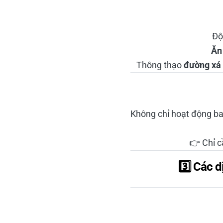
Độ
Ăn
Thông thạo
đường xá 
Không chỉ hoạt động b
👉 Chỉ 
3️⃣ Các 