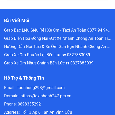
Bài Viết Mới
Grab Bạc Liêu Siêu Rẻ | Xe Ôm - Taxi An Toàn 0377 94 94 94
Grab Biên Hòa Đồng Nai Đặt Xe Nhanh Chóng An Toàn Trực Tuyến 0336488240
Hướng Dẫn Gọi Taxi & Xe Ôm Gần Bạn Nhanh Chóng An Toàn Nhất Website Đặt Grab Miền Nam 0336488240
Grab Xe Ôm Phước Lợi Bến Lức ☎️ 0327883039
Grab Xe Ôm Nhựt Chánh Bến Lức ☎️ 0327883039
Hỗ Trợ & Thông Tin
Email :
taonhung298@gmail.com
Domain:
https://taxinhanh247.pro.vn
Phone:
0898335292
Address:
Tổ 13 Ấp 6 Tân An Vĩnh Cửu