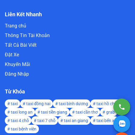
Liên Kết Nhanh
Trang chủ
Thông Tin Tài Khoản
Tất Cả Bài Viết
Đặt Xe
Khuyến Mãi
Đăng Nhập
Từ Khóa
#
taxi
#
taxi đồng nai
#
taxi bình dương
#
taxi hồ chí minh
#
taxi long an
#
taxi tiền giang
#
taxi cần thơ
#
grab
#
taxi 4 chỗ
#
taxi 7 chỗ
#
taxi an giang
#
taxi bến xe
#
taxi bệnh viện