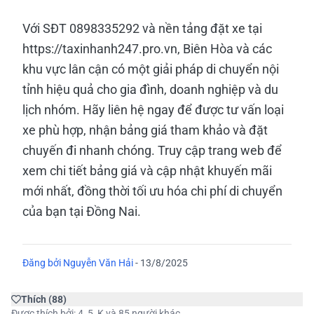
Với SĐT 0898335292 và nền tảng đặt xe tại
https://taxinhanh247.pro.vn, Biên Hòa và các
khu vực lân cận có một giải pháp di chuyển nội
tỉnh hiệu quả cho gia đình, doanh nghiệp và du
lịch nhóm. Hãy liên hệ ngay để được tư vấn loại
xe phù hợp, nhận bảng giá tham khảo và đặt
chuyến đi nhanh chóng. Truy cập trang web để
xem chi tiết bảng giá và cập nhật khuyến mãi
mới nhất, đồng thời tối ưu hóa chi phí di chuyển
của bạn tại Đồng Nai.
Đăng bởi
Nguyễn Văn Hải
-
13/8/2025
Thích
(
88
)
Được thích bởi:
4
,
5
,
K
và 85 người khác