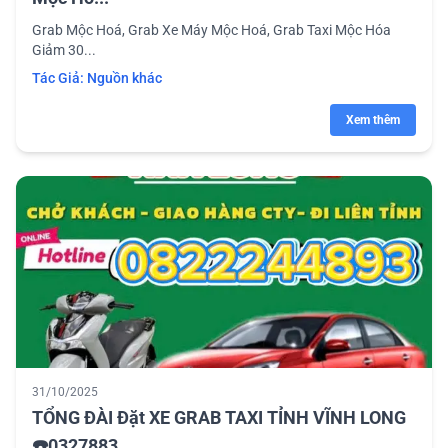
Grab Mộc Hoá, Grab Xe Máy Mộc Hoá, Grab Taxi Mộc Hóa
Giảm 30...
Tác Giả:
Nguồn khác
Xem thêm
31/10/2025
TỔNG ĐÀI Đặt XE GRAB TAXI TỈNH VĨNH LONG
☎️0327883...