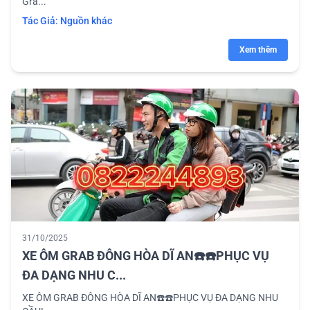
Gra...
Tác Giả:
Nguồn khác
Xem thêm
31/10/2025
XE ÔM GRAB ĐÔNG HÒA DĨ AN☎️☎️PHỤC VỤ
ĐA DẠNG NHU C...
XE ÔM GRAB ĐÔNG HÒA DĨ AN☎️☎️PHỤC VỤ ĐA DẠNG NHU