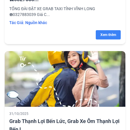
TỔNG ĐÀI ĐẶT XE GRAB TAXI TỈNH VĨNH LONG
☎️0327883039 Giá C...
Tác Giả:
Nguồn khác
Xem thêm
31/10/2025
Grab Thạnh Lợi Bến Lức, Grab Xe Ôm Thạnh Lợi
Bến L...