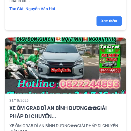
nhanh ch...
Tác Giả:
Nguyễn Văn Hải
Xem thêm
31/10/2025
XE ÔM GRAB DĨ AN BÌNH DƯƠNG☎️☎️GIẢI
PHÁP DI CHUYỂN...
XE ÔM GRAB DĨ AN BÌNH DƯƠNG☎️☎️GIẢI PHÁP DI CHUYỂN