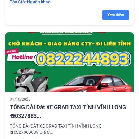
Tác Giả:
Nguồn khác
Xem thêm
31/10/2025
TỔNG ĐÀI Đặt XE GRAB TAXI TỈNH VĨNH LONG
☎️0327883...
TỔNG ĐÀI ĐẶT XE GRAB TAXI TỈNH VĨNH LONG
☎️0327883039 Giá C...