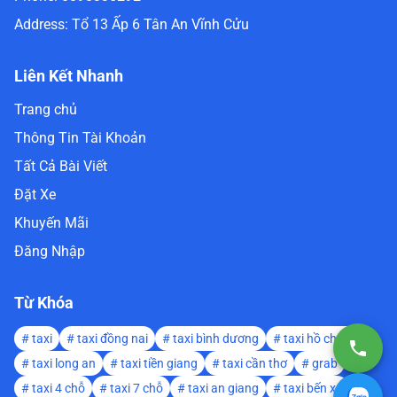
Address:
Tổ 13 Ấp 6 Tân An Vĩnh Cửu
Liên Kết Nhanh
Trang chủ
Thông Tin Tài Khoản
Tất Cả Bài Viết
Đặt Xe
Khuyến Mãi
Đăng Nhập
Từ Khóa
#
taxi
#
taxi đồng nai
#
taxi bình dương
#
taxi hồ chí minh
#
taxi long an
#
taxi tiền giang
#
taxi cần thơ
#
grab
#
taxi 4 chỗ
#
taxi 7 chỗ
#
taxi an giang
#
taxi bến xe