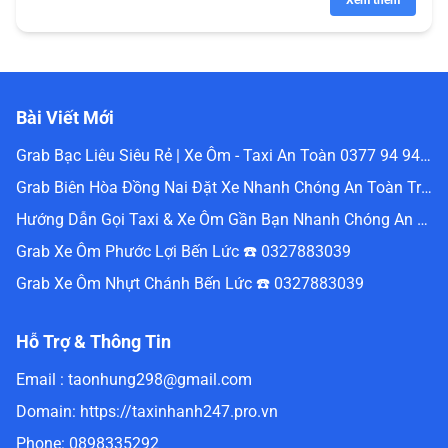
Xem thêm
Bài Viết Mới
Grab Bạc Liêu Siêu Rẻ | Xe Ôm - Taxi An Toàn 0377 94 94 94
Grab Biên Hòa Đồng Nai Đặt Xe Nhanh Chóng An Toàn Trực Tuyến 0336488240
Hướng Dẫn Gọi Taxi & Xe Ôm Gần Bạn Nhanh Chóng An Toàn Nhất Website Đặt Grab Miền Nam 0336488240
Grab Xe Ôm Phước Lợi Bến Lức ☎️ 0327883039
Grab Xe Ôm Nhựt Chánh Bến Lức ☎️ 0327883039
Hỗ Trợ & Thông Tin
Email :
taonhung298@gmail.com
Domain:
https://taxinhanh247.pro.vn
Phone:
0898335292