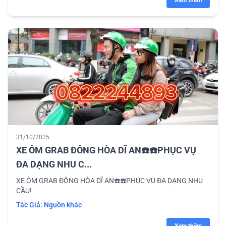
Xem thêm
31/10/2025
XE ÔM GRAB ĐÔNG HÒA DĨ AN☎️☎️PHỤC VỤ
ĐA DẠNG NHU C...
XE ÔM GRAB ĐÔNG HÒA DĨ AN☎️☎️PHỤC VỤ ĐA DẠNG NHU
CẦU!
Tác Giả:
Nguồn khác