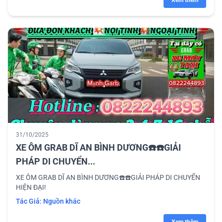
Xem thêm
31/10/2025
XE ÔM GRAB DĨ AN BÌNH DƯƠNG☎️☎️GIẢI
PHÁP DI CHUYỂN...
XE ÔM GRAB DĨ AN BÌNH DƯƠNG☎️☎️GIẢI PHÁP DI CHUYỂN
HIỆN ĐẠI!
Tác Giả:
Nguồn khác