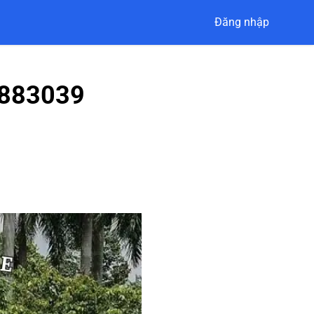
Đăng nhập
7883039