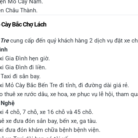
yện Mỏ Cày Nam.
ện Châu Thành.
ỏ Cày Bắc Chợ Lách
 Tre
cung cấp đến quý khách hàng 2 dịch vụ đặt xe ch
ình
i Gia Đình hẹn giờ.
i Gia Đình đi liền.
Taxi đi sân bay.
i Mỏ Cày Bắc Bến Tre đi tỉnh, đi đường dài giá rẻ.
 thuê xe rước dâu, xe hoa, xe phục vụ lễ hội, tham qua
g Nghệ
i 4 chỗ, 7 chỗ, xe 16 chỗ và 45 chỗ.
ê xe đưa đón sân bay, bến xe, ga tàu.
axi đưa đón khám chữa bệnh bệnh viện.