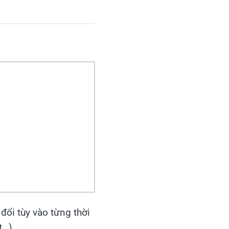
 đổi tùy vào từng thời
t…)