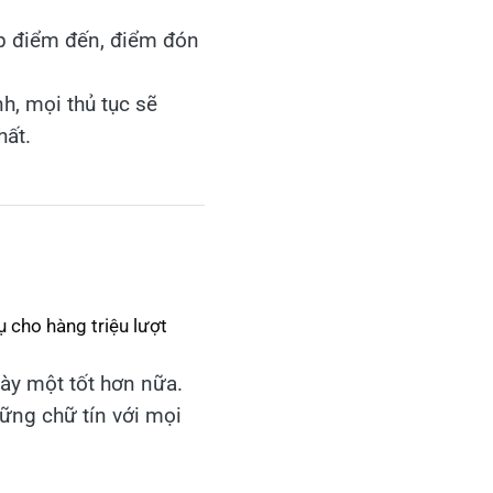
p điểm đến, điểm đón
nh, mọi thủ tục sẽ
hất.
ụ cho hàng triệu lượt
gày một tốt hơn nữa.
vững chữ tín với mọi