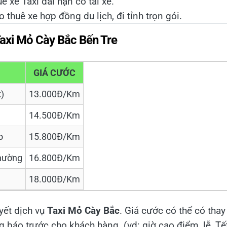
ê xe Taxi dài hạn có tài xế.
 thuê xe hợp đồng du lịch, đi tỉnh trọn gói.
Taxi Mỏ Cày Bắc Bến Tre
GIÁ CƯỚC
)
13.000Đ/Km
14.500Đ/Km
o
15.800Đ/Km
hường
16.800Đ/Km
18.000Đ/Km
yết dịch vụ
Taxi Mỏ Cày Bắc
. Giá cước có thể có thay
 báo trước cho khách hàng. (vd: giờ cao điểm, lễ, Tế