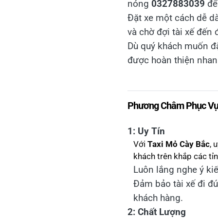
nóng
0327883039
để 
Đặt xe một cách dễ d
và chờ đợi tài xế đến 
Dù quý khách muốn đặt 
được hoàn thiện nhan
Phương Châm Phục Vụ U
1: Uy Tín
Với
Taxi Mỏ Cày Bắc
, 
khách trên khắp các tỉ
Luôn lắng nghe ý kiế
Đảm bảo tài xế đi đú
khách hàng.
2: Chất Lượng