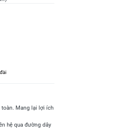
đài
oàn. Mang lại lợi ích
iên hệ qua đường dây