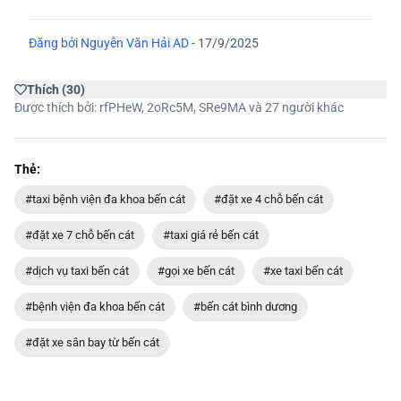
Đăng bởi
Nguyễn Văn Hải AD
-
17/9/2025
Thích
(
30
)
Được thích bởi:
rfPHeW
,
2oRc5M
,
SRe9MA
và 27 người khác
Thẻ:
#taxi bệnh viện đa khoa bến cát
#đặt xe 4 chỗ bến cát
#đặt xe 7 chỗ bến cát
#taxi giá rẻ bến cát
#dịch vụ taxi bến cát
#gọi xe bến cát
#xe taxi bến cát
#bệnh viện đa khoa bến cát
#bến cát bình dương
#đặt xe sân bay từ bến cát