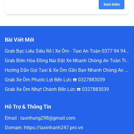
Xem thêm
Bài Viết Mới
Grab Bạc Liêu Siêu Rẻ | Xe Ôm - Taxi An Toàn 0377 94 94 94
Grab Biên Hòa Đồng Nai Đặt Xe Nhanh Chóng An Toàn Trực Tuyến 0336488240
Hướng Dẫn Gọi Taxi & Xe Ôm Gần Bạn Nhanh Chóng An Toàn Nhất Website Đặt Grab Miền Nam 0336488240
Grab Xe Ôm Phước Lợi Bến Lức ☎️ 0327883039
Grab Xe Ôm Nhựt Chánh Bến Lức ☎️ 0327883039
Hỗ Trợ & Thông Tin
Email :
taonhung298@gmail.com
Domain:
https://taxinhanh247.pro.vn