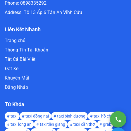
Phone:
0898335292
Address:
Tổ 13 Ấp 6 Tân An Vĩnh Cửu
Liên Kết Nhanh
Trang chủ
Thông Tin Tài Khoản
Tất Cả Bài Viết
Đặt Xe
Khuyến Mãi
Đăng Nhập
Từ Khóa
#
taxi
#
taxi đồng nai
#
taxi bình dương
#
taxi hồ chí minh
#
taxi long an
#
taxi tiền giang
#
taxi cần thơ
#
grab