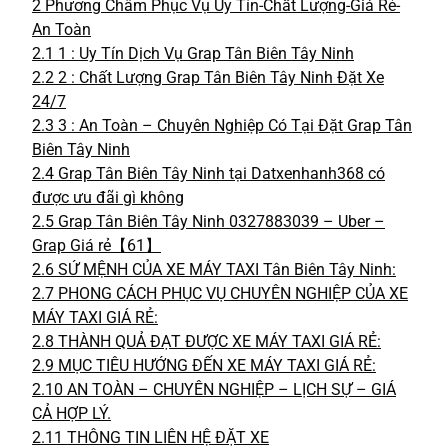
2
Phương Châm Phục Vụ Uy Tín-Chất Lượng-Giá Rẻ-
An Toàn
2.1
1 : Uy Tín Dịch Vụ Grap Tân Biên Tây Ninh
2.2
2 : Chất Lượng Grap Tân Biên Tây Ninh Đặt Xe
24/7
2.3
3 : An Toàn – Chuyên Nghiệp Có Tại Đặt Grap Tân
Biên Tây Ninh
2.4
Grap Tân Biên Tây Ninh tại Datxenhanh368 có
được ưu đãi gì không
2.5
Grap Tân Biên Tây Ninh 0327883039 – Uber –
Grap Giá rẻ【61】
2.6
SỨ MỆNH CỦA XE MÁY TAXI Tân Biên Tây Ninh:
2.7
PHONG CÁCH PHỤC VỤ CHUYÊN NGHIỆP CỦA XE
MÁY TAXI GIÁ RẺ:
2.8
THÀNH QUẢ ĐẠT ĐƯỢC XE MÁY TAXI GIÁ RẺ:
2.9
MỤC TIÊU HƯỚNG ĐẾN XE MÁY TAXI GIÁ RẺ:
2.10
AN TOÀN – CHUYÊN NGHIỆP – LỊCH SỰ – GIÁ
CẢ HỢP LÝ.
2.11
THÔNG TIN LIÊN HỆ ĐẶT XE