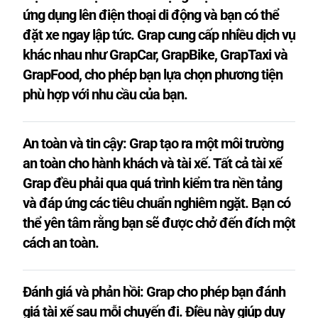
Taxi 4 Chỗ Loại Lớn
15.000₫/1km
ứng dụng lên điện thoại di động và bạn có thể
đặt xe ngay lập tức. Grap cung cấp nhiều dịch vụ
Taxi 7 Chỗ MPV Cỡ Nhỏ
17.000₫/1km
khác nhau như GrapCar, GrapBike, GrapTaxi và
Taxi 7-8 Chỗ SUV Cỡ Lớn
19.000₫/1km
GrapFood, cho phép bạn lựa chọn phương tiện
phù hợp với nhu cầu của bạn.
An toàn và tin cậy: Grap tạo ra một môi trường
an toàn cho hành khách và tài xế. Tất cả tài xế
Grap đều phải qua quá trình kiểm tra nền tảng
và đáp ứng các tiêu chuẩn nghiêm ngặt. Bạn có
thể yên tâm rằng bạn sẽ được chở đến đích một
cách an toàn.
Đánh giá và phản hồi: Grap cho phép bạn đánh
giá tài xế sau mỗi chuyến đi. Điều này giúp duy