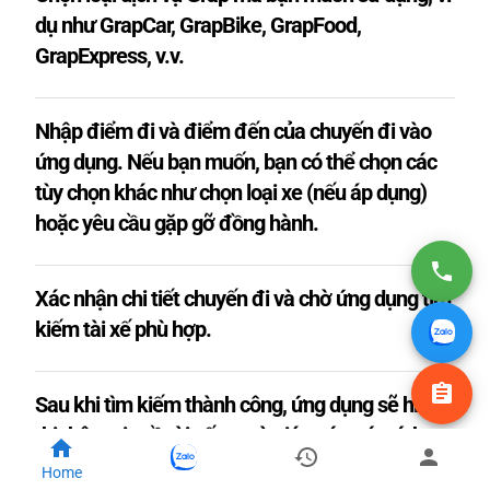
dụ như GrapCar, GrapBike, GrapFood,
GrapExpress, v.v.
Nhập điểm đi và điểm đến của chuyến đi vào
ứng dụng. Nếu bạn muốn, bạn có thể chọn các
tùy chọn khác như chọn loại xe (nếu áp dụng)
hoặc yêu cầu gặp gỡ đồng hành.
Xác nhận chi tiết chuyến đi và chờ ứng dụng tìm
kiếm tài xế phù hợp.
Sau khi tìm kiếm thành công, ứng dụng sẽ hiển
thị thông tin về tài xế, xe và giá cước ước tính.
Xác nhận chuyến đi và đợi tài xế đến đón bạn.
Home