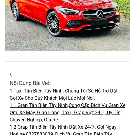
\
Nội Dung Bài Viết
1
Taxi Tân Biên Tây Ninh. Chúng Tôi Sẽ Hỗ Trợ Đặt
Gọi Xe Cho Quý Khách Mọi Lúc Mọi Nơi.
1.1
Grap Tân Biên Tây Ninh,Cung Cấp Dich Vụ Grap Xe
Ôm, Xe Máy, Giao Hàng, Taxi, Grap Việt 24H, Uy Tín,
Chuyên Nghiệp, Giá Rẻ.
1.2
Grap Tân Biên Tây Ninh Đặt Xe 24/7. Gọi Ngay
Hotline 0327883039, Dịch Vụ Grap Tân Biên Tây