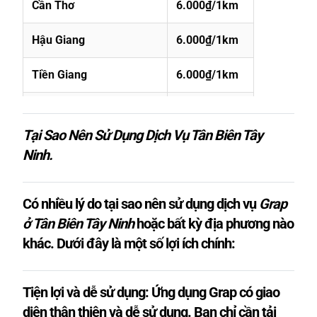
Cần Thơ
6.000₫/1km
Hậu Giang
6.000₫/1km
Tiền Giang
6.000₫/1km
Đà Lạt
6.000₫/1km
Tại Sao Nên Sử Dụng Dịch Vụ Tân Biên Tây
Bình Thuận
6.000₫/1km
Ninh.
Bến Tre
6.000₫/1km
Có nhiều lý do tại sao nên sử dụng dịch vụ
Grap
Giá Cước Taxi 4 Chỗ, 7 Chỗ
ở Tân Biên Tây Ninh
hoặc bất kỳ địa phương nào
khác. Dưới đây là một số lợi ích chính:
Loại Xe
Giá thành
Taxi 4 Chỗ Loại Nhỏ
13.000₫/1km
Tiện lợi và dễ sử dụng: Ứng dụng Grap có giao
diện thân thiện và dễ sử dụng. Bạn chỉ cần tải