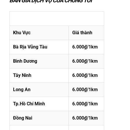
BẢN GIÁ DỊCH VỤ CỦA CHÚNG TÔI
Giá Cước Xe Máy 0327883039
Khu Vực
Giá thành
Bà Rịa Vũng Tàu
6.000₫/1km
Bình Dương
6.000₫/1km
Tây Ninh
6.000₫/1km
Long An
6.000₫/1km
Tp.Hồ Chí Minh
6.000₫/1km
Đồng Nai
6.000₫/1km