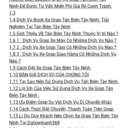
Ninh Để Được Tư Vấn Miễn Phí Giá Rẻ Cạnh Tranh.
1.3
1.4
Dịch Vụ Book Xe Grap Tân Biên Tây Ninh: Trải
Nghiệm Tại Tân Biên Tây Ninh
1.5
Giới Thiệu Về Tân Biên Tây Ninh Thuộc Vị trí Nào ?
1.6
1 : Dịch Vụ Grap Xe Máy Có Những Dịch Vụ Nào ?
1.7
2 : Dịch Vụ Xe Grap Taxi Có Những Dịch Vụ Nào ?
1.8
3 : Dịch Vụ Xe Grap Giao Hàng Có Những Dịch Vụ
Nào ?
1.9
Cách Đặt Xe Grap Tân Biên Tây Ninh.
1.10
BẢN GIÁ DỊCH VỤ CỦA CHÚNG TÔI
1.11
Tại Sao Nên Sử Dụng Dịch Vụ Tân Biên Tây Ninh.
1.12
Lợi Ích Của Việc Sử Dụng Dịch Vụ Xe Grap Tân
Biên Tây Ninh .
1.13
Ưu Điểm Grap So Với Dịch Vụ Di Chuyển Khác
1.14
Cách Thức Đặt Chuyến, Thanh Toán Trên Grap
1.15
Lí Do Quý Khách Nên Chọn Xe Grap Tân Biên Tây
Ninh Tại Datxenhanh368