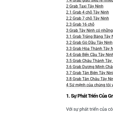
1.4
Grab giao siêu rẻ nhiề
2
Grab Taxi Tây Ninh
2.1
Grab 4 chỗ Tây Ninh
2.2
Grab 7 chỗ Tây Ninh
2.3
Grab 16 chỗ
3
Grab Tây Ninh có những
3.1
Grab Trảng Bàng Tây 
3.2
Grab Gò Dầu Tây Ninh
3.3
Grab Hòa Thành Tây N
3.4
Grab Bến Cầu Tây Nin
3.5
Grab Châu Thành Tây 
3.6
Grab Dương Minh Châ
3.7
Grab Tân Biên Tây Nin
3.8
Grab Tân Châu Tây Ni
4
Sứ mệnh của chúng tôi 
1.
Sự Phát Triển Của G
Với sự phát triển của 