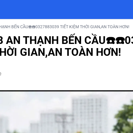
HẠNH BẾN CẦU☎️☎️0327883039 TIẾT KIỆM THỜI GIAN,AN TOÀN HƠN!
B AN THẠNH BẾN CẦU☎️☎️0
THỜI GIAN,AN TOÀN HƠN!
c