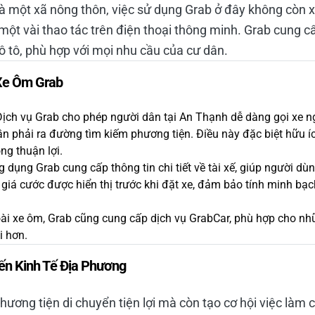
à một xã nông thôn, việc sử dụng Grab ở đây không còn x
một vài thao tác trên điện thoại thông minh. Grab cung c
ô tô, phù hợp với mọi nhu cầu của cư dân.
 Xe Ôm Grab
Dịch vụ Grab cho phép người dân tại An Thạnh dễ dàng gọi xe n
 phải ra đường tìm kiếm phương tiện. Điều này đặc biệt hữu í
ng thuận lợi.
g dụng Grab cung cấp thông tin chi tiết về tài xế, giúp người d
, giá cước được hiển thị trước khi đặt xe, đảm bảo tính minh bạc
oài xe ôm, Grab cũng cung cấp dịch vụ GrabCar, phù hợp cho nh
i hơn.
ến Kinh Tế Địa Phương
hương tiện di chuyển tiện lợi mà còn tạo cơ hội việc làm