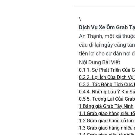
\
Dịch Vụ Xe Ôm Grab Tại
An Thạnh, một xã thuộc
cầu đi lại ngày càng tă
tiện lợi cho cư dân nơi 
Nội Dung Bài Viết
0.1
1. Sự Phát Triển Của 
0.2
2. Lợi Ích Của Dịch V
0.3
3. Tác Động Tích Cực 
0.4
4. Những Lưu Ý Khi S
0.5
5. Tương Lai Của Grab
1
Bảng giá Grab Tây Ninh
1.1
Grab giao hàng siêu t
1.2
Grab giao hàng cỡ lớn
1.3
Grab giao hàng nhiều 