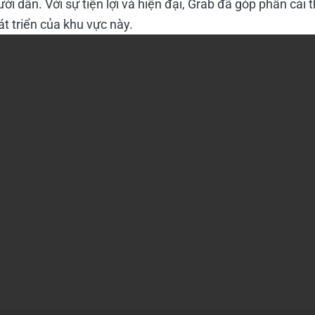
gười dân. Với sự tiện lợi và hiện đại, Grab đã góp phần cải
t triển của khu vực này.