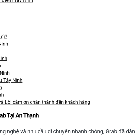
u điểm Tây Ninh
 gì?
Ninh
inh
h
Ninh
u Tây Ninh
h
nh
và Lời cảm ơn chân thành đến khách hàng
rab Tại An Thạnh
công nghệ và nhu cầu di chuyển nhanh chóng, Grab đã dần 