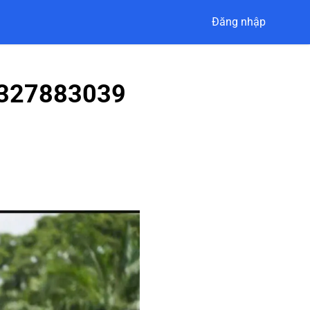
Đăng nhập
327883039