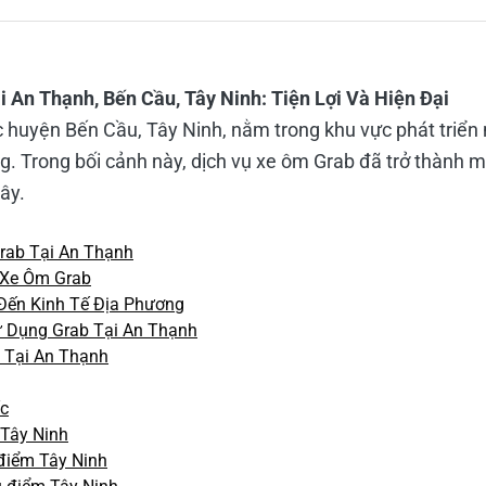
 An Thạnh, Bến Cầu, Tây Ninh: Tiện Lợi Và Hiện Đại
 huyện Bến Cầu, Tây Ninh, nằm trong khu vực phát triển
ng. Trong bối cảnh này, dịch vụ xe ôm Grab đã trở thành 
đây.
Grab Tại An Thạnh
ụ Xe Ôm Grab
Đến Kinh Tế Địa Phương
ử Dụng Grab Tại An Thạnh
 Tại An Thạnh
ốc
 Tây Ninh
điểm Tây Ninh