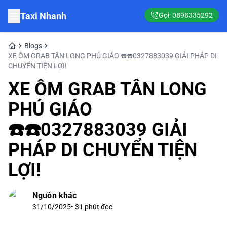
Taxi Nhanh
Gọi:
0898335292
Blogs
XE ÔM GRAB TÂN LONG PHÚ GIÁO ☎️☎️0327883039 GIẢI PHÁP DI
CHUYỂN TIỆN LỢI!
XE ÔM GRAB TÂN LONG
PHÚ GIÁO
☎️☎️0327883039 GIẢI
PHÁP DI CHUYỂN TIỆN
LỢI!
Nguồn khác
31/10/2025
•
31
phút đọc